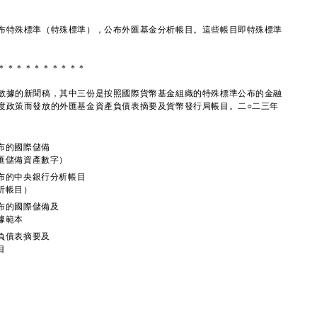
特殊標準（特殊標準），公布外匯基金分析帳目。這些帳目即特殊標準
＊＊＊＊＊＊＊＊＊＊
據的新聞稿，其中三份是按照國際貨幣基金組織的特殊標準公布的金融
度政策而發放的外匯基金資產負債表摘要及貨幣發行局帳目。二○二三年
布的國際儲備
匯儲備資產數字）
布的中央銀行分析帳目
析帳目）
布的國際儲備及
據範本
負債表摘要及
目