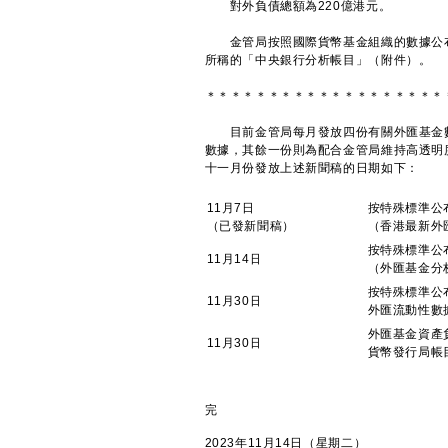
對外負債總額為220億港元。
金管局按照國際貨幣基金組織的數據公布
所稱的「中央銀行分析帳目」（附件）。
＊＊＊＊＊＊＊＊＊＊＊＊＊＊＊＊＊＊＊
目前金管局每月發放四份有關外匯基金數
數據，其餘一份則為配合金管局維持高透明
十一月份發放上述新聞稿的日期如下：
11月7日
按特殊標準公
（已發新聞稿）
（香港最新外
按特殊標準公
11月14日
（外匯基金分
按特殊標準公
11月30日
外匯流動性數
外匯基金資產
11月30日
貨幣發行局帳
完
2023年11月14日（星期二）