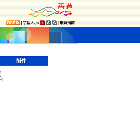
|
字型大小:
|
網頁指南
附件
附件