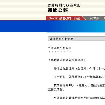
外匯基金分析帳目
＊
＊
＊
＊
＊
＊
＊
＊
下稿代香港金融管理局發出︰
香港金融管理局（金管局）今日（十一月
在十月份，外匯基金的境外資產增加23億港
貨幣基礎為18,752億港元，包括負債
票據及債券。
外匯基金對香港私營部門的債權總額為2,