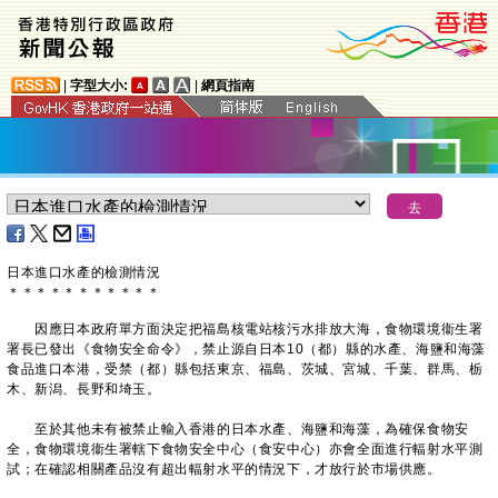
|
字型大小:
|
網頁指南
日本進口水產的檢測情況
＊
＊
＊
＊
＊
＊
＊
＊
＊
＊
＊
因應日本政府單方面決定把福島核電站核污水排放大海，食物環境衞生署
署長已發出《食物安全命令》，禁止源自日本10（都）縣的水產、海鹽和海藻
食品進口本港，受禁（都）縣包括東京、福島、茨城、宮城、千葉、群馬、栃
木、新潟、長野和埼玉。
至於其他未有被禁止輸入香港的日本水產、海鹽和海藻，為確保食物安
全，食物環境衞生署轄下食物安全中心（食安中心）亦會全面進行輻射水平測
試；在確認相關產品沒有超出輻射水平的情況下，才放行於市場供應。