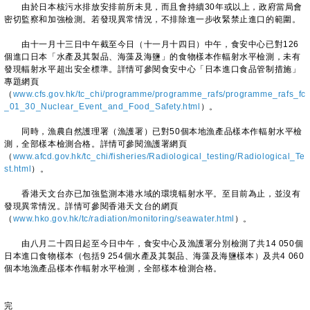
由於日本核污水排放安排前所未見，而且會持續30年或以上，政府當局會
密切監察和加強檢測。若發現異常情況，不排除進一步收緊禁止進口的範圍。
由十一月十三日中午截至今日（十一月十四日）中午，食安中心已對126
個進口日本「水產及其製品、海藻及海鹽」的食物樣本作輻射水平檢測，未有
發現輻射水平超出安全標準。詳情可參閱食安中心「日本進口食品管制措施」
專題網頁
（
www.cfs.gov.hk/tc_chi/programme/programme_rafs/programme_rafs_fc
_01_30_Nuclear_Event_and_Food_Safety.html
）。
同時，漁農自然護理署（漁護署）已對50個本地漁產品樣本作輻射水平檢
測，全部樣本檢測合格。詳情可參閱漁護署網頁
（
www.afcd.gov.hk/tc_chi/fisheries/Radiological_testing/Radiological_Te
st.html
）。
香港天文台亦已加強監測本港水域的環境輻射水平。至目前為止，並沒有
發現異常情況。詳情可參閱香港天文台的網頁
（
www.hko.gov.hk/tc/radiation/monitoring/seawater.html
）。
由八月二十四日起至今日中午，食安中心及漁護署分別檢測了共14 050個
日本進口食物樣本（包括9 254個水產及其製品、海藻及海鹽樣本）及共4 060
個本地漁產品樣本作輻射水平檢測，全部樣本檢測合格。
完