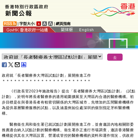
|
字型大小:
|
網頁指南
政府就「長者醫療券大灣區試點計劃」展開推進工作
＊
＊
＊
＊
＊
＊
＊
＊
＊
＊
＊
＊
＊
＊
＊
＊
＊
＊
＊
＊
＊
＊
＊
《行政長官2023年施政報告》提出「長者醫療券大灣區試點計劃」（試點
計劃），於明年將長者醫療券的適用範圍擴展至大灣區內合適的醫療機構。初
步目標是在與香港長者有較密切關係的大灣區城市，先增加約五間醫療機構作
為提供基層醫療服務的試點，以及涵蓋例如位處深圳的個別指定牙科醫療機
構。
醫務衞生局和衞生署已就試點計劃展開推進工作，並會邀請內地相關部委
推薦適合納入試點計劃的醫療機構。衞生署亦正進行市場調查，邀請香港醫療
機構提供其在大灣區設置、營運或管控的醫療機構的資料和運作情況，供政府