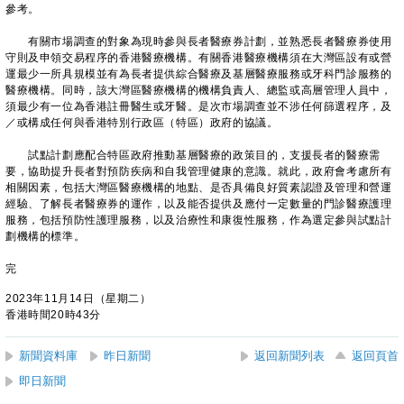
參考。
有關市場調查的對象為現時參與長者醫療券計劃，並熟悉長者醫療券使用
守則及申領交易程序的香港醫療機構。有關香港醫療機構須在大灣區設有或營
運最少一所具規模並有為長者提供綜合醫療及基層醫療服務或牙科門診服務的
醫療機構。同時，該大灣區醫療機構的機構負責人、總監或高層管理人員中，
須最少有一位為香港註冊醫生或牙醫。是次市場調查並不涉任何篩選程序，及
／或構成任何與香港特別行政區（特區）政府的協議。
試點計劃應配合特區政府推動基層醫療的政策目的，支援長者的醫療需
要，協助提升長者對預防疾病和自我管理健康的意識。就此，政府會考慮所有
相關因素，包括大灣區醫療機構的地點、是否具備良好質素認證及管理和營運
經驗、了解長者醫療券的運作，以及能否提供及應付一定數量的門診醫療護理
服務，包括預防性護理服務，以及治療性和康復性服務，作為選定參與試點計
劃機構的標準。
完
2023年11月14日（星期二）
香港時間20時43分
新聞資料庫
昨日新聞
返回新聞列表
返回頁首
即日新聞