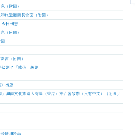
消息（附圖）
化和旅遊廳廳長會面（附圖）
》今日刊憲
消息（附圖）
附圖）
布新書（附圖）
應變級別至「戒備」級別
書》出版
南」湖南文化旅遊大灣區（香港）推介會致辭（只有中文）（附圖／
貸款抵押證券