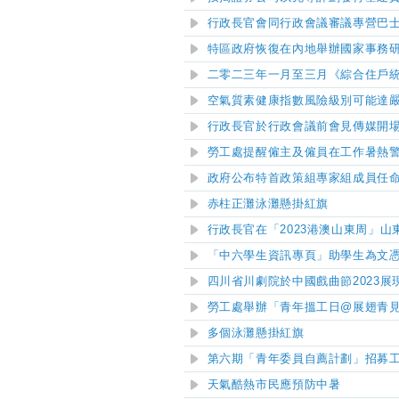
行政長官會同行政會議審議專營巴
特區政府恢復在內地舉辦國家事務
二零二三年一月至三月《綜合住戶
空氣質素健康指數風險級別可能達
行政長官於行政會議前會見傳媒開
勞工處提醒僱主及僱員在工作暑熱
政府公布特首政策組專家組成員任
赤柱正灘
泳灘懸掛紅旗
行政長官在「2023港澳山東周」
「中六學生資訊專頁」助學生為文
四川省川劇院於中國戲曲節2023
勞工處舉辦「青年搵工日@展翅青
多個泳灘懸掛紅旗
第六期「青年委員自薦計劃」招募
天氣酷熱市民應預防中暑