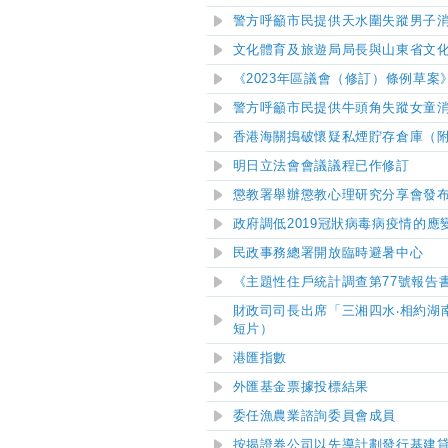
警方呼籲市民提供天水圍失蹤男子
文化體育及旅遊局局長與山東省文
《2023年區議會
（
修訂
）
條例草案
警方呼籲市民提供牛頭角失蹤女童
香港海關搗破懷疑私煙貯存倉庫（
明日立法會會議議程已作修訂
懲教署舉辦懲教心理研究分享會發
政府調低2019冠狀病毒病疫情的
民政事務總署開放臨時避暑中
心
《主題性住戶統計調查第77號報告
財政司司長出席「三湘四水‧相約湖
短片）
港匯指數
外匯基金票據投標結果
委任漁農業諮詢委員會成員
按揭證券公司以先導計劃發行基建