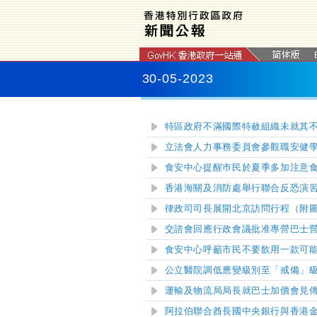
30-05-2023
特區政府不滿國際特赦組織未就其
立法會人力事務委員會參觀職安健
食安中心提醒巿民於夏季多加注意
香港海關及消防處舉行聯合反恐演
律政司司長展開北京訪問行程（附
交諮會回應行政會議批准專營巴士
食安中心呼籲市民不要飲用一款可
公立醫院調低應變級別至「戒備」
運輸及物流局局長就巴士加價會見
阿拉伯聯合酋長國中央銀行與香港