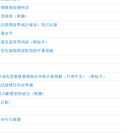
士營辦商加價申請
研習課程（附圖）
統計調查按季統計報告》現已出版
嚴重水平
場發言及答問內容（附短片）
警告生效期間採取預防中暑措施
命
山東省高質量發展開放合作推介會致辭（只有中文）（附短片）
憑試放榜日作好準備
展現川劇聲腔與絕活（附圖）
見計劃」
工作今日展開