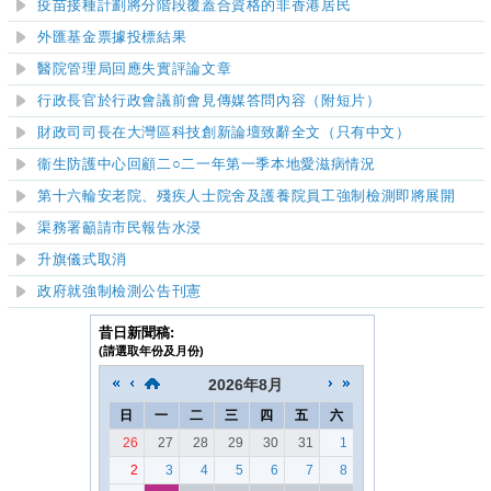
疫苗接種計劃將分階段覆蓋合資格的非香港居民
外匯基金票據投標結果
醫院管理局回應失實評論文章
​行政長官於行政會議前會見傳媒答問內容（附短片）
財政司司長在大灣區科技創新論壇致辭全文（只有中文）
衞生防護中心回顧二○二一年第一季本地愛滋病情況
第十
六
輪
安老院、殘疾人士院舍及護養院員工強制檢測即將展開
渠務署籲請市民報告水浸
升旗儀式取消
政府就強制檢測公告刊憲
昔日新聞稿:
(請選取年份及月份)
2026
年
8月
日
一
二
三
四
五
六
26
27
28
29
30
31
1
2
3
4
5
6
7
8