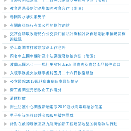
香港海關檢獲逾一千二百萬元懷疑冰毒及可卡因（附圖）
教育局局長到訪深圳加強教育合作（附圖）
尋回深水埗失蹤男子
有關東亞銀行有限公司的欺詐網站
交諮會聽取政府簡介公交費用補貼計劃檢討及自動駕駛車輛規管框
架建議
勞工處調查打鼓嶺致命工作意外
​四名車主因車輛涉及非法棄置廢物被判罰（附圖）
波蘭瓦爾米亞——馬祖里省Nidzicki區禽肉及禽類產品暫停進口
入境事務處火炭辦事處於五月二十六日恢復服務
公立醫院
2019
冠狀病毒病個案最新情況
勞工處調查元朗致命工作意外
港匯指數
衞生防護中心調查新增兩宗2019冠狀病毒病確診個案
男子串謀無牌經營金錢服務被判罪成
針對在啟德發展區及九龍灣的新工程建築地盤的特別執法行動