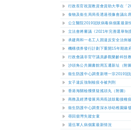
行政長官祝賀教資會資助大學在「2
食物及衞生局局長透過視像會議出
公立醫院
2019
冠狀病毒病個案最新
立法會將審議《2021年完善選舉
承建商和一名工人因違反安全法例
機構債券發行計劃下
重開15年期政
行政會議非官守議員參觀樂齡科技
沙頭角公共圖書館周五遷新址（附
衞生防護中心調查新增一宗2019冠
女子違反強制檢疫令被判刑
香港海關檢獲懷疑搖頭丸（附圖）
商務及經濟發展局局長談鼓勵接種
衞生防護中心調查深水埗幼稚園爆
尋回柴灣失蹤女童
退伍軍人病個案最新情況