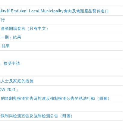
ality和Emfuleni Local Municipality禽肉及禽類產品暫停進口
舉行
會會議開場發言（只有中文）
第一期）結果
」結果
2」接受申請
難人士及家庭的措施
 2021」
」的限制與檢測宣告及對違反強制檢測公告的執法行動（附圖）
行限制與檢測宣告及強制檢測公告（附圖）