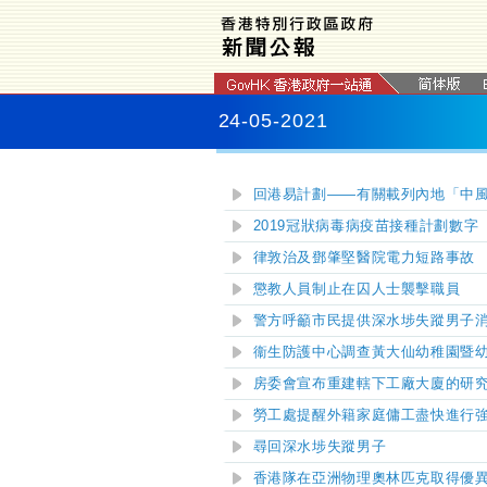
24-05-2021
回港易計劃——有關載列內地「中
2019冠狀病毒病疫苗接種計劃數字
律敦治及鄧肇堅醫院電力短路事故
懲教人員制止在囚人士襲擊職員
警方呼籲市民提供深水埗失蹤男子
衞生防護中心調查黃大仙幼稚園暨
房委會宣布重建轄下工廠大廈的研
勞工處提醒外籍家庭傭工盡快進行
尋回深水埗失蹤男子
香港隊在亞洲物理奧林匹克取得優