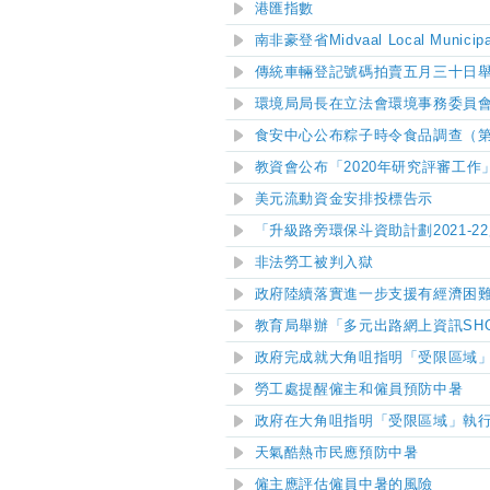
港匯指數
南非豪登省Midvaal Local Municip
傳統車輛登記號碼拍賣五月三十日
環境局局長在立法會環境事務委員
食安中心公布
粽子時令食品調查（
教資會公布「2020年研究評審工作
美元流動資金安排
投標告示
「升級路旁環保斗資助計劃2021-2
非法勞工被判入獄
政府陸續落實進一步支援有經濟困
教育局舉辦「多元出路網上資訊SHOW
政府完成就大角咀指明「受限區域
勞工處提醒僱主和僱員預防中暑
政府在大角咀指明「受限區域」執
天氣酷熱市民應預防中暑
僱主應評估僱員中暑的風險