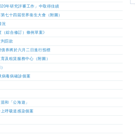
020年研究評審工作」中取得佳績
席第七十四屆世界衞生大會（附圖）
情況
制度（綜合修訂）條例草案》
被判罰款
府債券
將於六月二日進行投標
教育及租
賃
服務中心（附圖）
圖）
狀病毒病確診個案
疫苗和「公海遊」
發上呼吸道感染個案