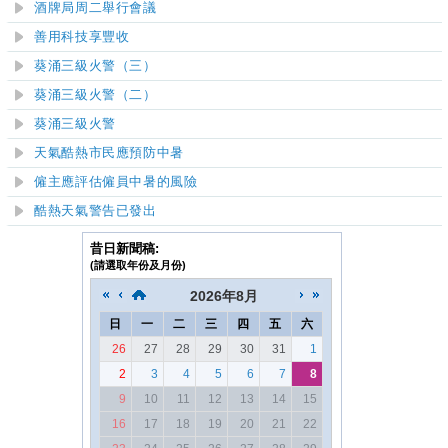
酒牌局周二舉行會議
善用科技享豐收
葵涌三級火警（
三
）
葵涌三級火警（二）
葵涌三級火警
天氣酷熱市民應預防中暑
僱主應評估僱員中暑的風險
酷熱天氣警告已發出
昔日新聞稿:
(請選取年份及月份)
2026
年
8月
日
一
二
三
四
五
六
26
27
28
29
30
31
1
2
3
4
5
6
7
8
9
10
11
12
13
14
15
16
17
18
19
20
21
22