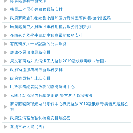
海事處服務最新安排
機電工程署公共服務最新安排
政府新聞處刊物銷售小組和圖片資料室暫停櫃枱銷售服務
民航處航空人員執照事務組櫃台服務特別安排
在職家庭及學生資助事務處最新服務安排
有關殘疾人士登記證的公共服務
廉政公署
服務最新安排
康文署兩名外判清潔工人確診2019冠狀病毒病（附圖）
政府物流服務署最新服務安排
政府僱員特別上班安排
​民政事務總署開放夜間臨時避暑中心
元朗形點商場內有羣眾集結 警方進入商場執法
新界西醫院聯網屯門眼科中心職員確診2019冠狀病毒病個案最新公
布
政
府
澄清
豁免
強制
檢疫安排
屬必要
葵涌三級火警（四）