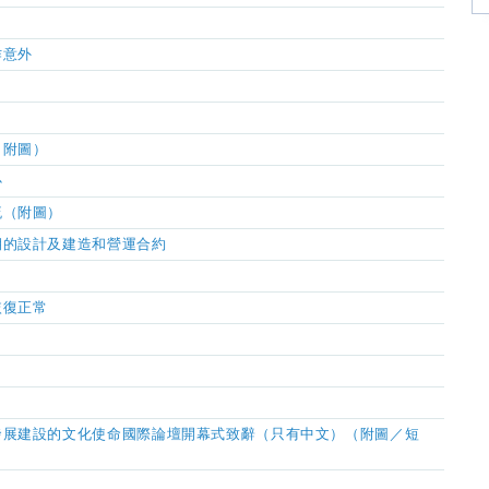
作意外
（附圖）
心
流（附圖）
期的設計及建造和營運合約
恢復正常
發展建設的文化使命國際論壇開幕式致辭（只有中文）（附圖／短