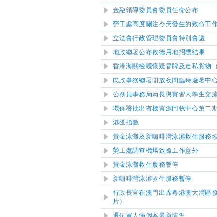
金融領導委員會委員任命公布
勞工處高度關注今天發生的致命工
立法會行政管理委員會特別會議
地政總署公布
啟德
用地
招
標結果
香港海關檢獲懷疑冒牌及走私貨物
民政事務總署開放夜間臨時避暑中
公務員事務局局長與實習大學生交
環保署批出有機資源回收中心第二
港匯指數
黃金泳灘及新咖啡灣泳灘
救生服務
勞工處調查機場致命工作意外
黃金泳灘
救生服務暫停
新咖啡灣泳灘救生服務暫停
行政長官在澳門出席粵港澳大灣區
片）
退伍軍人病個案最新情況