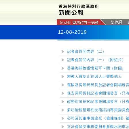
12-08-2019
記者會答問內容（二）
記者會答問內容（一）（附短片）
香港海關檢獲懷疑可卡因（附圖）
懲教人員制止在囚人士襲擊他人
運輸及房屋局局長於記者會開場發
保安局局長於記者會開場發言（只
政務司司長於記者會開場發言（只
多功能智慧燈柱技術諮詢專責委員
公司及其董事因違反《僱傭條例》
立法會保安事務委員會參觀水炮車