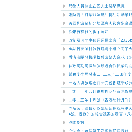
懲教人員制止在囚人士襲擊職員
消防處「打擊非法燃油轉注活動策
英國和波蘭部分地區禽肉及禽類產
與銀行有關的騙案通知
政制及內地事務局局長出席「
2025
金融科技項目執行統籌小組召開第
香港海關於機場檢獲懷疑大麻花（
律政司副司長加強瓊港合作抓緊海
醫務衞生局發表二○二三／二四年
​一名入境旅客進口未完稅香煙罪成
二零二五年八月份對外商品貿易貨
二零二五年十月號《香港統計月刊
立法會：運輸及物流局局長就察悉內
4號）規例》的報告議案的發言（只
港匯指數
立法會：署理勞工及福利局局長就