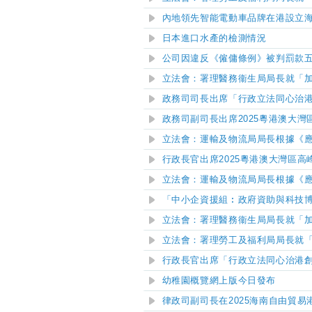
內地領先智能電動車品牌在港設立
日本進口水產的檢測情況
公司因違反《僱傭條例》被判罰款
立法會：署理醫務衞生局局長就「
政務司司長出席「行政立法同心治
政務司副司長出席
2025粵港澳大
立法會：運輸及物流局局長根據《
​行政長官出席2025粵港澳大灣
立法會：運輸及物流局局長根據《
「中小企資援組︰政府資助與科技博
立法會：署理醫務衞生局局長就「
立法會：署理勞工及福利局局長就
行政長官出席「行政立法同心治港
幼稚園概覽網上版今日發布
律政司副司長在2025海南自由貿