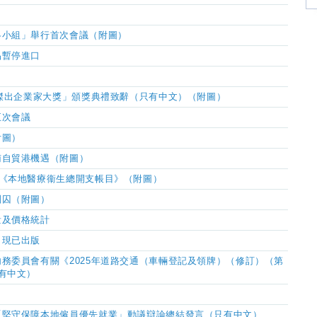
略小組」舉行首次會議（附圖）
品暫停進口
傑出企業家大獎」頒獎典禮致辭（只有中文）（附圖）
五次會議
附圖）
南自貿港機遇（附圖）
度《本地醫療衞生總開支帳目》（附圖）
判囚（附圖）
量及價格統計
》現已出版
務委員會有關《2025年道路交通（車輛登記及領牌）（修訂）（第
有中文）
「堅守保障本地僱員優先就業」動議辯論總結發言（只有中文）