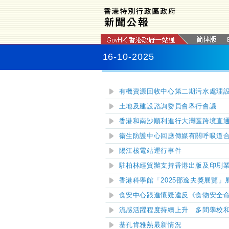
16-10-2025
有機資源回收中心第二期污水處理
土地及建設諮詢委員會舉行會議
香港和南沙順利進行大灣區跨境直
衞生防護中心回應傳媒有關呼吸道
陽江核電站運行事件
駐柏林經貿辦支持香港出版及印刷
香港科學館「2025邵逸夫獎展覽
食安中心跟進懷疑違反《食物安全
流感活躍程度持續上升 多間學校
基孔肯雅熱最新情況