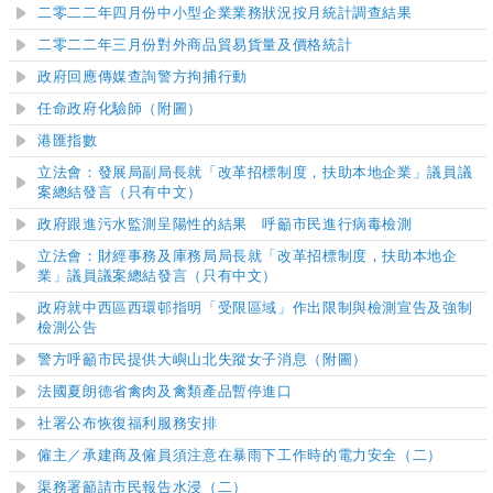
二零二二年四月份中小型企業業務狀況按月統計調查結果
二零二二年三月份對外商品貿易貨量及價格統計
政府回應傳媒查詢警方拘捕行動
任命政府化驗師（附圖）
港匯指數
立法會：發展局副局長就「改革招標制度，扶助本地企業」議員議
案總結發言（只有中文）
政府跟進污水監測呈陽性的結果 呼籲市民進行病毒檢測
立法會：財經事務及庫務局局長就「改革招標制度，扶助本地企
業」議員議案總結發言（只有中文）
政府就中西區西環邨指明「受限區域」作出限制與檢測宣告及強制
檢測公告
警方呼籲市民提供大嶼山北失蹤女子消息（附圖）
法國夏朗德省禽肉及禽類產品暫停進口
社署
公布
恢復福利服務安排
僱主／承建商及僱員須注意在暴雨下工作時的電力安全
（
二
）
渠務署籲請市民報告水浸
（
二
）