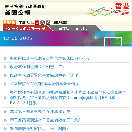
|
字型大小:
|
網站指南
12-05-2022
中西區民政事務處支援堅尼地城居民同心抗疫
政府就強制檢測公告刊憲（二）
民政事務總署緊急事故協調中心已運作
公立醫院2019冠狀病毒病個案最新情況
衞生防護中心調查新增核酸檢測和快速抗原測試新型冠狀病毒陽性
個案以及六宗早前輸入個案帶有Omicron變異病毒株BA.4和
BA.2.12.1亞系
本港第三劑新冠疫苗接種率達五成
勞工處高度關注今日發生的致命工作意外
渠務署署長視察防洪工作（附圖）