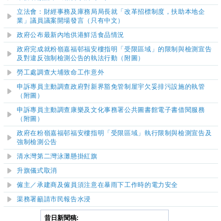
立法會：財經事務及庫務局局長就「改革招標制度，扶助本地企
業」議員議案開場發言（只有中文）
政府公布最新內地供港鮮活食品情況
政府完成就粉嶺嘉福邨福安樓指明「受限區域」的限制與檢測宣告
及對違反強制檢測公告的執法行動（附圖）
勞工處調查大埔致命工作意外
申訴專員主動調查政府對新界豁免管制屋宇欠妥排污設施的執管
（附圖）
申訴專員主動調查
康樂及文化事務署公共圖書館電子書借閱服務
（附圖）
政府在粉嶺嘉福邨福安樓指明「受限區域」執行限制與檢測宣告及
強制檢測公告
清水灣第二灣泳灘
懸掛紅旗
升旗儀式取消
僱主／承建商及僱員須注意在暴雨下工作時的電力安全
渠務署籲請市民報告水浸
昔日新聞稿: