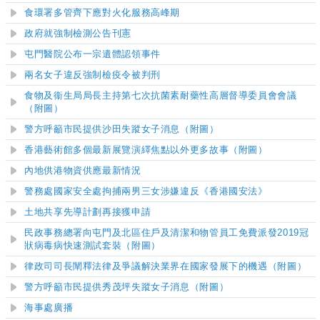
食環署多管齊下應對火化服務高峰期
政府就強制檢測公告刊憲
屯門醫院
公布
一宗遺體認領事件
兩名女子違反強制檢疫令被判刑
食物及衞生局局長主持第七次抗菌素耐藥性高層督導委員會會議
（附圖）
警方呼籲市民提供沙田失蹤女子消息（附圖）
香港藝術館多個最新展覽演繹焦點以外更多故事（附圖）
內地供港物資供應最新情況
警務處國家安全處拘捕兩男三女涉嫌違反《香港國安法》
土地共享先導計劃再接獲申請
民政事務總署向屯門及北區住戶及清潔和物管員工免費派發2019冠
狀病毒病快速測試套裝（附圖）
律政司司長闡釋法律及爭議解決業界在國家發展下的機遇（附圖）
警方呼籲市民提供秀茂坪失蹤女子消息（附圖）
海事處廣播