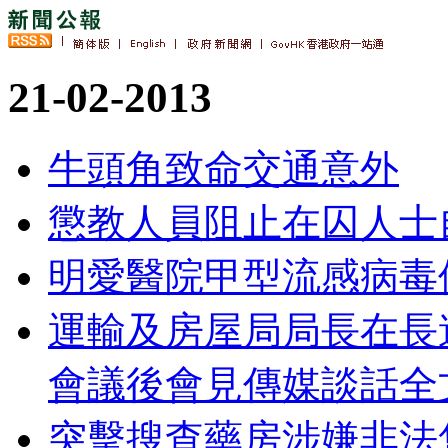
21-02-2013
牛頭角致命交通意外
懲教人員阻止在囚人士
明愛醫院甲型流感病毒
運輸及房屋局局長在長
會議後會見傳媒談話全
突擊搜查藥房涉嫌非法