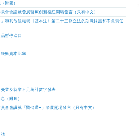
議（附圖）
委員會會議就發展醫療創新樞紐開場發言（只有中文）
察」和其他組織就《基本法》第二十三條立法的刻意抹黑和不負責任
產品暫停進口
期緩衝資本比率
月
失業及就業不足統計數字發表
消息（附圖）
委員會會議就「醫健通+」發展開場發言（只有中文）
申請