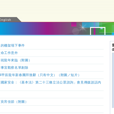
生的棚架塌下事件
致命工作意外
慶祝龍年來臨（附圖）
作事宜觀察名單剔除
24甲辰龍年新春團拜致辭（只有中文）（附圖
／
短片）
護國家安全：《基本法》第二十三條立法公眾諮詢」會見傳媒談話內
度良宵佳節（附圖）