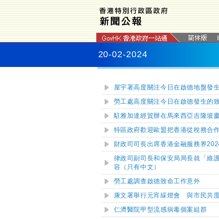
20-02-2024
屋宇署高度關注今日在啟德地盤發
勞工處高度關注今日在啟德發生的
駐雅加達經貿辦在馬來西亞吉隆坡
特區政府歡迎歐盟把香港從稅務合
財政司司長出席香港金融服務界20
律政司副司長和保安局局長就「維
容（只有中文）
勞工處調查啟德致命工作意外
康文署舉行元宵綵燈會 與市民共
仁濟醫院甲型流感病毒個案組群