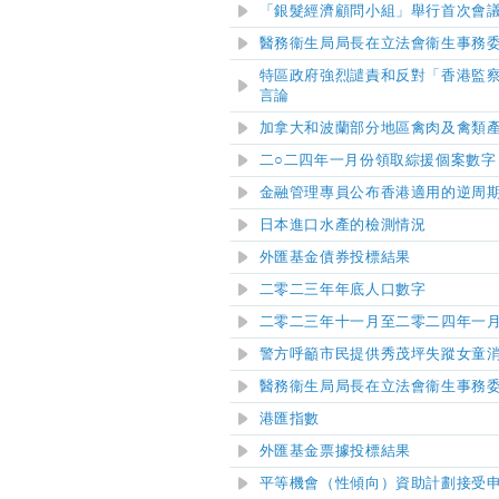
「銀髮經濟顧問小組」舉行首次會
醫務衞生局局長在立法會衞生事務
特區政府強烈譴責和反對「香港監
言論
加拿大和波蘭部分地區禽肉及禽類
二○二四年一月份領取綜援個案數字
金融管理專員公布香港適用的逆周
日本進口水產的檢測情況
外匯基金債券投標結果
二零二三年年底人口數字
二零二三年十一月至二零二四年一
警方呼籲市民提供秀茂坪失蹤女童
醫務衞生局局長在立法會衞生事務
港匯指數
外匯基金票據投標結果
平等機會（性傾向）資助計劃接受