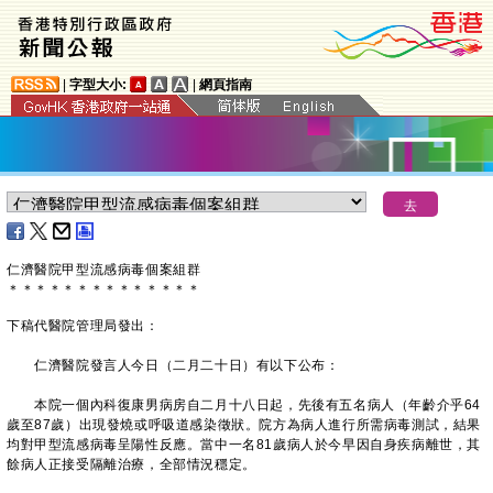
|
字型大小:
|
網頁指南
仁濟醫院甲型流感病毒個案組群
＊
＊
＊
＊
＊
＊
＊
＊
＊
＊
＊
＊
＊
＊
下稿代醫院管理局發出：
仁濟醫院發言人今日（二月二十日）有以下公布：
本院一個內科復康男病房自二月十八日起，先後有五名病人（年齡介乎64
歲至87歲）出現發燒或呼吸道感染徵狀。院方為病人進行所需病毒測試，結果
均對甲型流感病毒呈陽性反應。當中一名81歲病人於今早因自身疾病離世，其
餘病人正接受隔離治療，全部情況穩定。