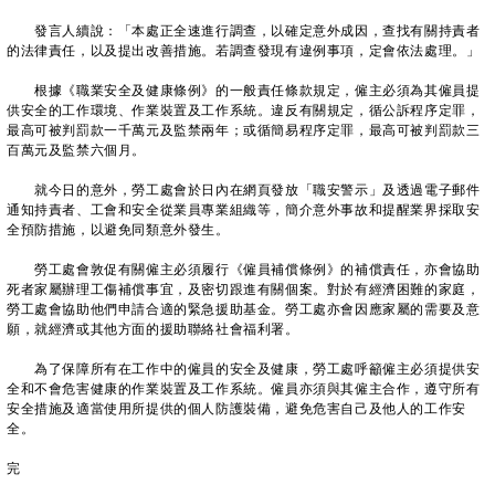
發言人續說：「本處正全速進行調查，以確定意外成因，查找有關持責者
的法律責任，以及提出改善措施。若調查發現有違例事項，定會依法處理。」
根據《職業安全及健康條例》的一般責任條款規定，僱主必須為其僱員提
供安全的工作環境、作業裝置及工作系統。違反有關規定，循公訴程序定罪，
最高可被判罰款一千萬元及監禁兩年；或循簡易程序定罪，最高可被判罰款三
百萬元及監禁六個月。
就今日的意外，勞工處會於日內在網頁發放「職安警示」及透過電子郵件
通知持責者、工會和安全從業員專業組織等，簡介意外事故和提醒業界採取安
全預防措施，以避免同類意外發生。
勞工處會敦促有關僱主必須履行《僱員補償條例》的補償責任，亦會協助
死者家屬辦理工傷補償事宜，及密切跟進有關個案。對於有經濟困難的家庭，
勞工處會協助他們申請合適的緊急援助基金。勞工處亦會因應家屬的需要及意
願，就經濟或其他方面的援助聯絡社會福利署。
為了保障所有在工作中的僱員的安全及健康，勞工處呼籲僱主必須提供安
全和不會危害健康的作業裝置及工作系統。僱員亦須與其僱主合作，遵守所有
安全措施及適當使用所提供的個人防護裝備，避免危害自己及他人的工作安
全。
完