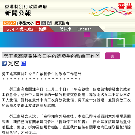
|
字型大小:
|
網頁指南
​勞工處高度關注今日在啟德發生的致命工作意外
＊
＊
＊
＊
＊
＊
＊
＊
＊
＊
＊
＊
＊
＊
＊
＊
＊
＊
＊
＊
＊
勞工處高度關注今日（二月二十日）下午在啟德一個建築地盤發生的致命
工作意外，意外中大廈外牆的一幅竹棚架突然倒塌，導致兩名女工不治及三名
工人受傷。對於在意外中有工友身故及受傷，勞工處十分難過，並對身故工友
的家屬及受傷工友致以深切慰問。
勞工處發言人說：「在得知意外發生後，本處已即時派員到意外現場展開
調查。我們已向有關承建商發出『暫時停工通知書』，停止其在該建築地盤外
牆搭建、更改、拆卸及使用竹棚架，直至我們信納有關承建商已採取措施消除
有關危害，才可復工。」