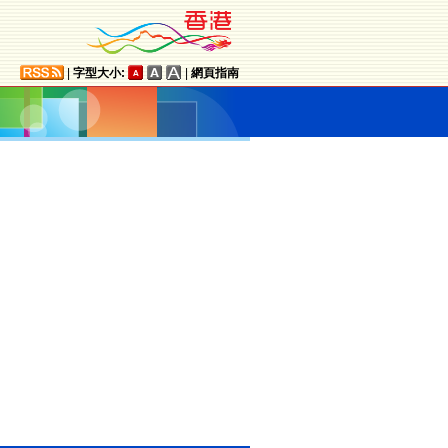
|
字型大小:
|
網頁指南