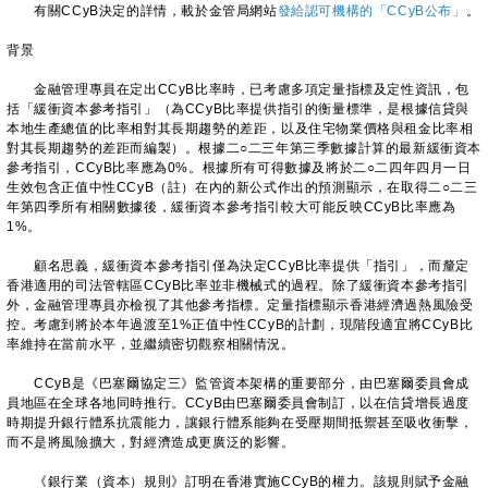
有關CCyB決定的詳情，載於金管局網站
發給認可機構的「CCyB公布」
。
背景
金融管理專員在定出CCyB比率時，已考慮多項定量指標及定性資訊，包
括「緩衝資本參考指引」（為CCyB比率提供指引的衡量標準，是根據信貸與
本地生產總值的比率相對其長期趨勢的差距，以及住宅物業價格與租金比率相
對其長期趨勢的差距而編製）。根據二○二三年第三季數據計算的最新緩衝資本
參考指引，CCyB比率應為0%。根據所有可得數據及將於二○二四年四月一日
生效包含正值中性CCyB（註）在內的新公式作出的預測顯示，在取得二○二三
年第四季所有相關數據後，緩衝資本參考指引較大可能反映CCyB比率應為
1%。
顧名思義，緩衝資本參考指引僅為決定CCyB比率提供「指引」，而釐定
香港適用的司法管轄區CCyB比率並非機械式的過程。除了緩衝資本參考指引
外，金融管理專員亦檢視了其他參考指標。定量指標顯示香港經濟過熱風險受
控。考慮到將於本年過渡至1%正值中性CCyB的計劃，現階段適宜將CCyB比
率維持在當前水平，並繼續密切觀察相關情況。
CCyB是《巴塞爾協定三》監管資本架構的重要部分，由巴塞爾委員會成
員地區在全球各地同時推行。CCyB由巴塞爾委員會制訂，以在信貸增長過度
時期提升銀行體系抗震能力，讓銀行體系能夠在受壓期間抵禦甚至吸收衝擊，
而不是將風險擴大，對經濟造成更廣泛的影響。
《銀行業（資本）規則》訂明在香港實施CCyB的權力。該規則賦予金融