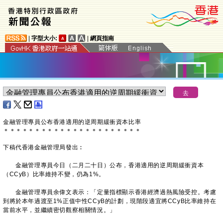
|
字型大小:
|
網頁指南
金融管理專員公布香港適用的逆周期緩衝資本比率
＊
＊
＊
＊
＊
＊
＊
＊
＊
＊
＊
＊
＊
＊
＊
＊
＊
＊
＊
＊
＊
＊
下稿代香港金融管理局發出︰
金融管理專員今日（二月二十日）公布，香港適用的逆周期緩衝資本
（CCyB）比率維持不變，仍為1%。
金融管理專員余偉文表示：「定量指標顯示香港經濟過熱風險受控。考慮
到將於本年過渡至1%正值中性CCyB的計劃，現階段適宜將CCyB比率維持在
當前水平，並繼續密切觀察相關情況。」