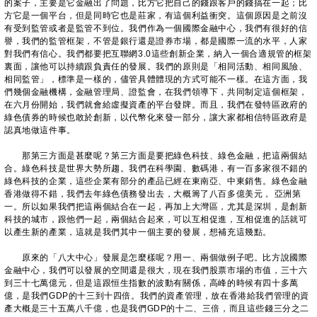
的案子，主要是它金融出了問題，比方它把自己的錢跟客戶的錢搞在一起；比
方它是一個平台，但是同時它也是莊家，有這個利益衝突。這個原因是之前沒
有受到監管或者是監管不到位。我們作為一個國際金融中心，我們有很好的信
譽，我們的監管框架，不管是銀行還是證券市場，都是國際一流的水平，人家
對我們有信心。我們都要把互聯網3.0這些創新企業，納入一個合適規管的框架
裏面，讓他可以持續跟負責任的發展。我們的原則是「相同活動、相同風險、
相同監管」，標準是一樣的，儘管具體體現的方式可能不一樣。在這方面，我
們幾個金融機構，金融管理局、證監會，在我們領導下，共同制定這個框架，
在六月份開始，我們就會給虛擬資產的平台發牌。而且，我們在發特區政府的
綠色債券的時候也敢於創新，以代幣化來發一部分，讓大家都相信特區政府是
認真地做這件事。
那第三方面是甚麼呢？第三方面是要把綠色科技、綠色金融，把這兩個結
合。綠色科技是世界大勢所趨。我們在科學園、數碼港，有一百多家很不錯的
綠色科技的企業，這些企業有部分的產品已經在東南亞、中東銷售。綠色金融
香港做得不錯，我們去年綠色債務發出去，大概籌了八百多億美元， 亞洲第
一。所以如果我們把這兩個結合在一起，再加上大灣區，尤其是深圳，是創新
科技的城市，跟他們一起，兩個結合起來，可以互相促進，互相促進的話就可
以產生新的產業，這就是我們其中一個主要的發展，想補充這幾點。
​
原來的「八大中心」發展是怎麼樣呢？用一、兩個做例子吧。比方說國際
金融中心，我們可以發展的空間還是很大，現在我們股票市場的市值，三十六
到三十七萬億元，但是這跟恒生指數的波動有關係，高峰的時候有四十多萬
億，是我們GDP的十三到十四倍。我們的資產管理，放在香港給我們管理的資
產大概是三十五萬八千億，也是我們GDP的十二、三倍，而且這些錢三分之二