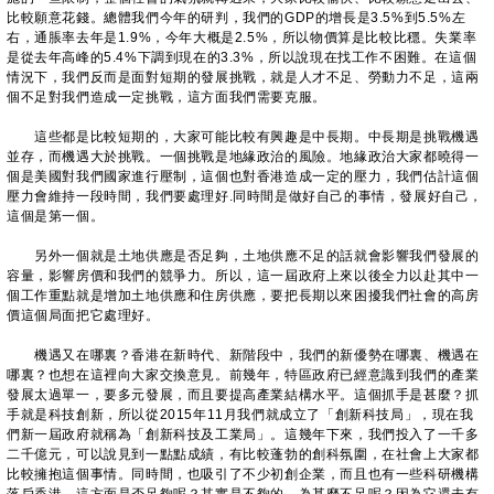
比較願意花錢。總體我們今年的研判，我們的GDP的增長是3.5%到5.5%左
右，通脹率去年是1.9%，今年大概是2.5%，所以物價算是比較比穩。失業率
是從去年高峰的5.4%下調到現在的3.3%，所以說現在找工作不困難。在這個
情況下，我們反而是面對短期的發展挑戰，就是人才不足、勞動力不足，這兩
個不足對我們造成一定挑戰，這方面我們需要克服。
這些都是比較短期的，大家可能比較有興趣是中長期。中長期是挑戰機遇
並存，而機遇大於挑戰。一個挑戰是地緣政治的風險。地緣政治大家都曉得一
個是美國對我們國家進行壓制，這個也對香港造成一定的壓力，我們估計這個
壓力會維持一段時間，我們要處理好.同時間是做好自己的事情，發展好自己，
這個是第一個。
​
另外一個就是土地供應是否足夠，土地供應不足的話就會影響我們發展的
容量，影響房價和我們的競爭力。所以，這一屆政府上來以後全力以赴其中一
個工作重點就是增加土地供應和住房供應，要把長期以來困擾我們社會的高房
價這個局面把它處理好。
機遇又在哪裏？香港在新時代、新階段中，我們的新優勢在哪裏、機遇在
哪裏？也想在這裡向大家交換意見。前幾年，特區政府已經意識到我們的產業
發展太過單一，要多元發展，而且要提高產業結構水平。這個抓手是甚麼？抓
手就是科技創新，所以從2015年11月我們就成立了「創新科技局」，現在我
們新一屆政府就稱為「創新科技及工業局」。這幾年下來，我們投入了一千多
二千億元，可以說見到一點點成績，有比較蓬勃的創科氛圍，在社會上大家都
比較擁抱這個事情。同時間，也吸引了不少初創企業，而且也有一些科研機構