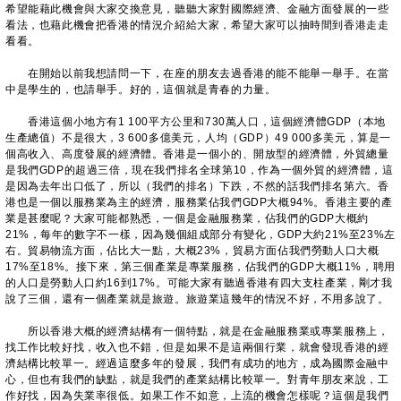
希望能藉此機會與大家交換意見，聽聽大家對國際經濟、金融方面發展的一些
看法，也藉此機會把香港的情況介紹給大家，希望大家可以抽時間到香港走走
看看。
​
在開始以前我想請問一下，在座的朋友去過香港的能不能舉一舉手。在當
中是學生的，也請舉手。好的，這個就是青春的力量。
香港這個小地方有1 100平方公里和730萬人口，這個經濟體GDP（本地
生產總值）不是很大，3 600多億美元，人均（GDP）49 000多美元，算是一
個高收入、高度發展的經濟體。香港是一個小的、開放型的經濟體，外貿總量
是我們GDP的超過三倍，現在我們排名全球第10，作為一個外貿的經濟體，這
是因為去年出口低了，所以（我們的排名）下跌，不然的話我們排名第六。香
港也是一個以服務業為主的經濟，服務業佔我們GDP大概94%。香港主要的產
業是甚麼呢？大家可能都熟悉，一個是金融服務業，佔我們的GDP大概約
21%，每年的數字不一樣，因為幾個組成部分有變化，GDP大約21%至23%左
右。貿易物流方面，佔比大一點，大概23%，貿易方面佔我們勞動人口大概
17%至18%。接下來，第三個產業是專業服務，佔我們的GDP大概11%，聘用
的人口是勞動人口約16到17%。可能大家有聽過香港有四大支柱產業，剛才我
說了三個，還有一個產業就是旅遊。旅遊業這幾年的情況不好，不用多說了。
所以香港大概的經濟結構有一個特點，就是在金融服務業或專業服務上，
找工作比較好找，收入也不錯，但是如果不是這兩個行業，就會發現香港的經
濟結構比較單一。經過這麼多年的發展，我們有成功的地方，成為國際金融中
心，但也有我們的缺點，就是我們的產業結構比較單一。對青年朋友來說，工
作好找，因為失業率很低。如果工作不如意，上流的機會怎樣呢？這個是我們