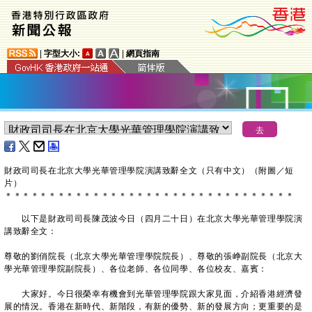
|
字型大小:
|
網頁指南
財政司司長在北京大學光華管理學院演講致辭全文（只有中文）（附圖／短
片）
＊
＊
＊
＊
＊
＊
＊
＊
＊
＊
＊
＊
＊
＊
＊
＊
＊
＊
＊
＊
＊
＊
＊
＊
＊
＊
＊
＊
＊
＊
＊
＊
＊
以下是財政司司長陳茂波今日（四月二十日）在北京大學光華管理學院演
講致辭全文：
尊敬的劉俏院長（北京大學光華管理學院院長）、尊敬的張峥副院長（北京大
學光華管理學院副院長）、各位老師、各位同學、各位校友、嘉賓：
大家好。今日很榮幸有機會到光華管理學院跟大家見面，介紹香港經濟發
展的情況。香港在新時代、新階段，有新的優勢、新的發展方向；更重要的是