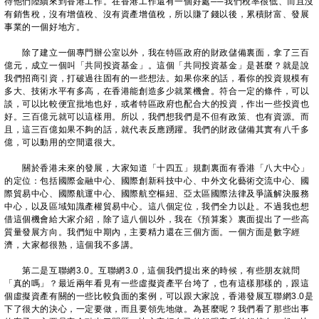
待他們陸續來到香港工作。在香港工作還有一個好處──我們稅率很低、而且沒
有銷售稅，沒有增值稅、沒有資產增值稅，所以賺了錢以後，累積財富、發展
事業的一個好地方。
除了建立一個專門辦公室以外，我在特區政府的財政儲備裏面，拿了三百
億元，成立一個叫「共同投資基金」。這個「共同投資基金」是甚麼？就是說
我們招商引資，打破過往固有的一些想法。如果你來的話，看你的投資規模有
多大、技術水平有多高，在香港能創造多少就業機會。符合一定的條件，可以
談，可以比較便宜批地也好，或者特區政府也配合大的投資，作出一些投資也
好。三百億元就可以這樣用。所以，我們想我們是不但有政策、也有資源。而
且，這三百億如果不夠的話，就代表反應踴躍。我們的財政儲備其實有八千多
億，可以動用的空間還很大。
關於香港未來的發展，大家知道「十四五」規劃裏面有香港「八大中心」
的定位：包括國際金融中心、國際創新科技中心、中外文化藝術交流中心、國
際貿易中心、國際航運中心、國際航空樞紐、亞太區國際法律及爭議解決服務
中心，以及區域知識產權貿易中心。這八個定位，我們全力以赴。不過我也想
借這個機會給大家介紹，除了這八個以外，我在《預算案》裏面提出了一些高
質量發展方向。我們短中期內，主要精力還在三個方面。一個方面是數字經
濟，大家都很熟，這個我不多講。
​
第二是互聯網3.0。互聯網3.0，這個我們提出來的時候，有些朋友就問
「真的嗎」？最近兩年看見有一些虛擬資產平台垮了，也有這樣那樣的，跟這
個虛擬資產有關的一些比較負面的案例，可以跟大家說，香港發展互聯網3.0是
下了很大的決心，一定要做，而且要領先地做。為甚麼呢？我們看了那些出事