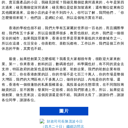
的、賣豆腐產品的小店，我碰見誰呢？我碰見幾個從廣州過來的，今年是第四
次過來；碰見幾個從深圳過來；碰見幾位是從新加坡過來；還有幾位從東南亞
其他國家過來。這個小店的桌子坐不到四十人，你可以了解，我問他們，「你
怎麼懂得來呢？」他們說，是網紅介紹。所以這個地方實在不錯。
香港的學校也很不錯，我們大學有五家屬於世界頭一百名的，而且國際學
校，我們有五十多家，所以這個選擇很多，教育也很好。此外，我們是一個很
安全的城市，如果我說罪案率，香港全世界是罪案率最低的大都會城市之一。
所以在這邊，生活安全，你喜歡吃、喜歡玩都有。工作以外，我們這個工作與
休息的平衡，其實也不錯。
最後，如果想創業又怎麼樣呢？我看見大家都很年青，很歡迎大家來創
業。第一，你來香港，創科的話，數碼港也好、科學園也好，有不同的資金去
支持，特區政府的政策也是鼓勵創科企業、初創企業。我們的初創企業有很
多。第三，你在香港創業的話，你的市場不是七百三十萬人，你的市場是整個
大灣區，我們的大灣區有八千多萬人口，做得好的話，內地是你的市場。還
有，香港有一個很蓬勃的私募股權基金、風投基金的生態環境，在不同階段籌
融資的話，並不困難；發展到一定規模，就在我們那邊上市。所以，如果從這
個創業、做生意來說，這個資源還是很不錯。我講得太長了，謝謝你們，謝謝
各位同學，謝謝各位。
圖片