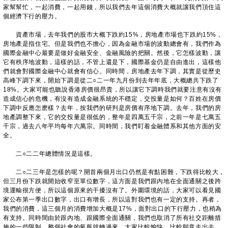
家幫幫忙，一起消費，一起用錢，所以我們去年這個消費大概就讓我們頂住這
個經濟下行的壓力。
​
資產市場，去年我們的股市大概下跌約15%，房地產市場也下跌約15%，
房地產是指住宅。但是我們也不擔心，因為金融市場的波動總會有，我們作為
國際金融中心最要是做好金融安全、金融風險的把關。然後，它怎樣波動，讓
它有秩序地波動，這樣的話，不管上還是下，國際基金仍是自由進出，這樣他
們就會對國際金融中心就會有信心。同時間，房地產去年下調，其實是從歷史
高峰下調下來，開始下調是從二○二一年九月份到去年年底，大概總共下跌了
18%。大家可能也聽說香港房價很昂貴，所以讓它下調時我們就要注意有沒有
造成信心的危機，有沒有造成金融系統的不穩定，交投量是如何？百姓在房價
下調中反應怎麽樣？去年，按我們的研判是房價有序地下調。去年，我們的房
地產調整下來，它的交投量是很低的，整年是四萬五千宗，之前一年是七萬五
千宗，過去八年平均每年六萬宗。同時間，我們盯着金融體系和其他方面的安
全。
二○二二年總體情況是這樣。
二○二三年是怎樣的呢？開首兩個月出口仍然是有點困難，下跌得比較大，
但三月份下跌就開始收窄至單位數字，這方面是我們跟內地在全面通關之後跨
境運輸很方便，所以這個原來的干擾沒有了。外圍環境的話，大家可以看見國
家公布第一季出口數字，出口有增長，所以這對我們也有一定的支持。再者，
我們的消費，這三個月的消費增加大概是17%，面對出口的下行壓力，也稍為
有支持。同時間由於跟內地、跟國際全面通關，我們也取消了所有社交距離措
施的一些限制，整個社會的氣氛就轉過來，大家比較愉快、比較願意走出去、