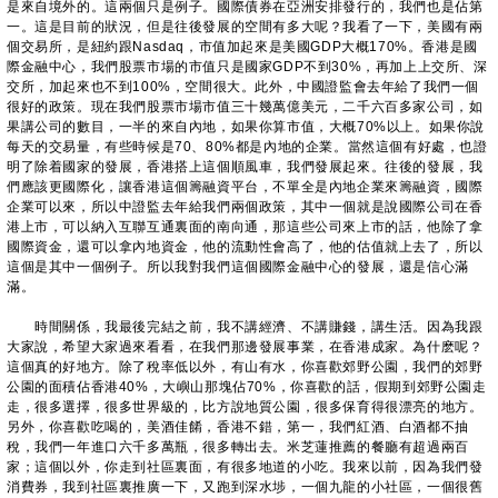
是來自境外的。這兩個只是例子。國際債券在亞洲安排發行的，我們也是佔第
一。這是目前的狀況，但是往後發展的空間有多大呢？我看了一下，美國有兩
個交易所，是紐約跟Nasdaq，市值加起來是美國GDP大概170%。香港是國
際金融中心，我們股票市場的市值只是國家GDP不到30%，再加上上交所、深
交所，加起來也不到100%，空間很大。此外，中國證監會去年給了我們一個
很好的政策。現在我們股票市場市值三十幾萬億美元，二千六百多家公司，如
果講公司的數目，一半的來自內地，如果你算市值，大概70%以上。如果你說
每天的交易量，有些時候是70、80%都是內地的企業。當然這個有好處，也證
明了除着國家的發展，香港搭上這個順風車，我們發展起來。往後的發展，我
們應該更國際化，讓香港這個籌融資平台，不單全是內地企業來籌融資，國際
企業可以來，所以中證監去年給我們兩個政策，其中一個就是說國際公司在香
港上市，可以納入互聯互通裏面的南向通，那這些公司來上市的話，他除了拿
國際資金，還可以拿內地資金，他的流動性會高了，他的估值就上去了，所以
這個是其中一個例子。所以我對我們這個國際金融中心的發展，還是信心滿
滿。
時間關係，我最後完結之前，我不講經濟、不講賺錢，講生活。因為我跟
大家說，希望大家過來看看，在我們那邊發展事業，在香港成家。為什麽呢？
這個真的好地方。除了稅率低以外，有山有水，你喜歡郊野公園，我們的郊野
公園的面積佔香港40%，大嶼山那塊佔70%，你喜歡的話，假期到郊野公園走
走，很多選擇，很多世界級的，比方說地質公園，很多保育得很漂亮的地方。
另外，你喜歡吃喝的，美酒佳餚，香港不錯，第一，我們紅酒、白酒都不抽
稅，我們一年進口六千多萬瓶，很多轉出去。米芝蓮推薦的餐廳有超過兩百
家；這個以外，你走到社區裏面，有很多地道的小吃。我來以前，因為我們發
消費券，我到社區裏推廣一下，又跑到深水埗，一個九龍的小社區，一個很舊