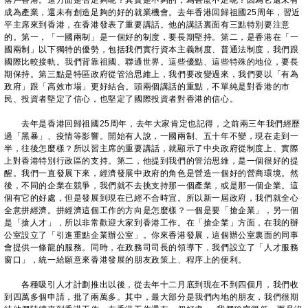
落戶香港。這方面是否足夠呢？其實是不夠的，為甚麼不足呢？因為它還未有
成為產業，還未有創造足夠的好的就業機會。去年香港回歸祖國25周年，習近
平主席來到香港，在香港發表了重要講話。他的講話裏面有三點特別要注意
的。第一，「一國兩制」是一個好的制度，要長期堅持。第二，是香港在「一
國兩制」以下獨特的優勢，包括我們實行資本主義制度、普通法制度，我們跟
國際比較接軌。我們背靠祖國、聯通世界。這些優點、這些特殊的地位，要長
期保持。第三點是特區政府從管治思維上，我們要改變過來，我們要以「有為
政府」跟「高效市場」更好結合。頭兩個講話的重點，不單純是對香港的市
民、投資者堅定了信心，也堅定了國際投資者對香港的信心。
去年是香港回歸祖國25周年，去年大家肯定也記得，之前兩三年我們經歷
過「黑暴」、疫情等影響。開始有人說，一國兩制、五十年不變，現在走到一
半，往後怎麼樣？所以習主席的重要講話，就顯示了中央政府從制度上、實際
上對香港特別行政區的支持。第二，他提到我們的管治思維，是一個很好的提
醒。我們一直發展下來，經濟發展中政府的角色是營造一個好的營商環境。然
後，不同的企業在競爭，我們就不去挑支持那一個產業，或是那一個企業。這
個有它的好處，但是發展到現在已經不合時宜。所以新一屆政府，我們就全心
全意拼經濟。拼經濟這個工作的方向是怎麼樣？一個是要「搶企業」，另一個
是「搶人才」，所以非常歡迎大家到香港工作。在「搶企業」方面，在我的辦
公室設立了「引進重點企業辦公室」。你來香港發展，這個辦公室裏面的同事
會提供一條龍的服務。同時，在政務司司長的領導下，我們設立了「人才服務
窗口」，統一給願意來香港發展的朋友政策上、程序上的便利。
各種吸引人才計劃推出以後，從去年十二月底到現在不到四個月，我們收
到四萬多個申請，批了兩萬多。其中，最大部分是我們內地的朋友，我們很期