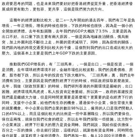
政府要思考的問題，也是未來我們要好好把香港經濟提質升量，把香港經濟發
展成得更有動力，更包容、更共享，這個是我們努力的方向。
這幾年的經濟波動比較大，從二○一九年開始的過去四年，我們有三年是負
增長，一年正增長。增長的時候也很快，下跌的時候也很快，因為是一個小的
全開放經濟體。去年有點困難，去年我們的GDP大概跌了3.5%，主要是因為
出口不好。出口量下跌主要有兩大原因，一個是因為地緣政治關係，俄烏衝
突，加上外圍利息不斷往上走，外圍的需求減弱了。同時，因為疫情的關係，
我們跟內地的跨境交通受到比較大的干擾，這個對到我們的出口造成比較大的
壓力。這個基本上主要是我們上年GDP下跌的主要原因。
推動我們GDP增長的，有「三頭馬車」，一個是出口，一個是投資，一個
是消費。去年環球經濟環境不好，金融市場也比較波動，我們的資產價格、房
產、股市都下跌，所以去年的投資也下跌大概8%。「三頭馬車」裏，我們去年
消費有頂住，主要原因是我們應對經濟下行的時候，特區政府採取甚麼政策。
去年，我做《財政預算案》的時候，我們研判香港的外圍環境是嚴峻的，出口
困難、經濟環境馬馬虎虎，私人投資肯定會萎縮。所以第一，政府的基建投資
我們還是繼續大力做，但是同時間更重要是甚麼呢？更重要的是在經濟下行的
同時，支援中小企業，給他們有生存的機會，通過保中小企業，保住背後大量
的就業機會。中小企業佔我們企業的數目98%以上，僱用的人口是我們勞動人
口的45%以上，而且這個比較大的比例是一些中基層職位，所以我們要保住。
保住這兩塊，就保住我們社會的穩定，所以去年我們採取一些措施，比方對中
小企業來說，經濟下行最大的壓力是資金周轉。我們就說，我給你提供擔保，
百分之一百的擔保，你去銀行貸款，這樣的話，就讓他有資金周轉，同時間也
保住就業，就某程度上保持消費力。我們再加一點，每人10,000元消費券，大