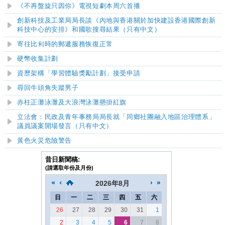
《不再盤旋只因你》電視短劇本周六首播
創新科技及工業局局長談《內地與香港關於加快建設香港國際創新
科技中心的安排》和國歌搜尋結果（只有中文）
寄往比利時的郵遞服務恢復正常
硬幣收集計劃
資歷架構「學習體驗獎勵計劃」接受申請
尋回牛頭角失蹤男子
赤柱正灘泳灘及大浪灣泳灘
懸掛紅旗
立法會：民政及青年事務局局長就「同鄉社團融入地區治理體系」
議員議案開場發言（只有中文）
黃色火災危險警告
昔日新聞稿:
(請選取年份及月份)
2026
年
8月
日
一
二
三
四
五
六
26
27
28
29
30
31
1
2
3
4
5
6
7
8