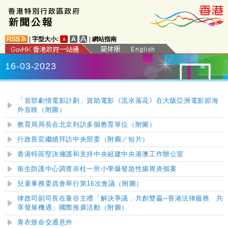
|
字型大小:
|
網站指南
16-03-2023
「首部劇情電影計劃」資助電影《流水落花》在大阪亞洲電影節海
外首映（附圖）
教育局局長在北京到訪多個教育單位（附圖）
行政長官繼續拜訪中央部委（附圖／短片）
香港特區堅決擁護和支持中央組建中央港澳工作辦公室
衞生防護中心調查赤柱一所小學爆發急性腸胃炎個案
兒童事務委員會舉行第16次會議（附圖）
律政司副司長在曼谷主禮「解決爭議．共創雙贏
─
香港法律服務 共
享發展機遇」國際推廣活動（附圖）
青衣致命交通意外