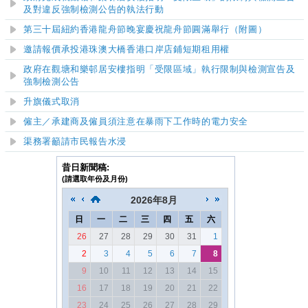
及對違反強制檢測公告的執法行動
第三十屆紐約香港龍舟節晚宴慶祝龍舟節圓滿舉行（附圖）
邀請報價承投港珠澳大橋香港口岸店鋪短期租用權
政府在觀塘和樂邨居安樓指明「受限區域」執行限制與檢測宣告及
強制檢測公告
升旗儀式取消
僱主／承建商及僱員須注意在暴雨下工作時的電力安全
渠務署籲請市民報告水浸
昔日新聞稿:
(請選取年份及月份)
2026
年
8月
日
一
二
三
四
五
六
26
27
28
29
30
31
1
2
3
4
5
6
7
8
9
10
11
12
13
14
15
16
17
18
19
20
21
22
23
24
25
26
27
28
29