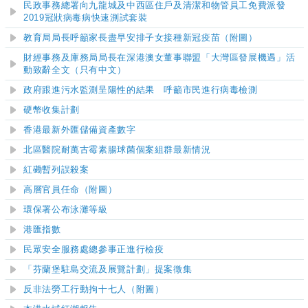
民政事務總署向九龍城及中西區住戶及清潔和物管員工免費派發
2019冠狀病毒病快速測試套裝
​教育局局長呼籲家長盡早安排子女接種新冠疫苗
（附圖）
財經事務及庫務局局長在深港澳女董事聯盟「大灣區發展機遇」活
動致辭全文（只有中文）
政府跟進污水監測呈陽性的結果 呼籲市民進行病毒檢測
硬幣收集計劃
香港最新外匯儲備資產數字
北區醫院耐萬古霉素腸球菌個案組群最新情況
紅磡暫列誤殺案
高層官員任命（附圖）
環保署公布泳灘等級
港匯指數
民眾安全服務處總參事正進行檢疫
「芬蘭堡駐島交流及展覽計劃」提案徵集
反非法勞工行動拘十七人（附圖）