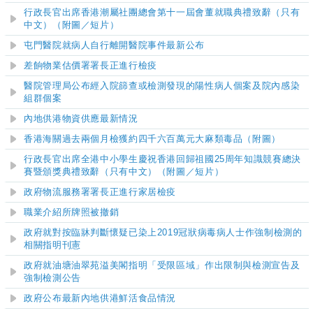
行政長官出席香港潮屬社團總會第十一屆會董就職典禮致辭（只有
中文）（附圖／短片）
屯門醫院
就病人自行離開醫院事件最新公布
差餉物業估價署署長正進行檢疫
醫院管理局公布經入院篩查或檢測發現的陽性病人個案及院內感染
組
群個案
內地供港物資供應最新情況
香港海關過去兩個月檢獲約四千六百萬元大麻類毒品（附圖）
​行政長官出席全港中小學生慶祝香港回歸祖國25周年知識競賽總決
賽暨頒獎典禮致辭（只有中文）（附圖／短片）
政府物流服務署署長正進行家居檢疫
職業介紹所牌照被撤銷
政府就對按臨牀判斷懷疑已染上2019冠狀病毒病人士作強制檢測的
相關指明刊憲
政府就油塘油翠苑溢美閣指明「受限區域」作出限制與檢測宣告及
強制檢測公告
政府公布最新內地供港鮮活食品情況