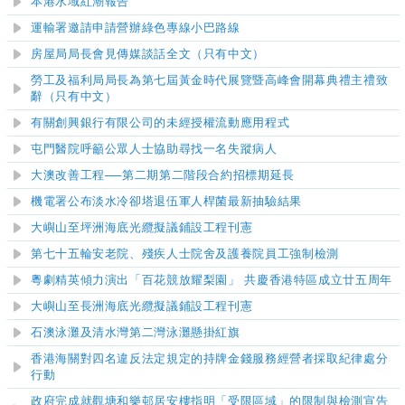
本港水域紅潮報告
運輸署邀請申請營辦
綠色
專線小巴路線
房屋局局長會見傳媒談話全文（只有中文）
勞工及福利局局長為第七屆黃金時代展覽暨高峰會開幕典禮主禮致
辭（只有中文）
有關創興銀行有限公司的未經授權流動應用程式
屯門醫院呼籲公眾人士協助尋找一名失蹤病人
大澳改善工程──第二期第二階段合約招標期延長
機電署公布淡水冷卻塔退伍軍人桿菌最新抽驗結果
大嶼山至坪洲海底光纜擬議鋪設工程刊憲
第七十
五
輪安老院、殘疾人士院舍及護養院員工強制檢測
粵劇精英傾力演出「百花競放耀梨園」 共慶香港特區成立廿五周年
大嶼山至長洲海底光纜擬議鋪設工程刊憲
石澳泳灘及清水灣第二灣泳灘
懸掛紅旗
香港海關對四名違反法定規定的持牌金錢服務經營者採取紀律處分
行動
政府完成就觀塘和樂邨居安樓指明「受限區域」的限制與檢測宣告