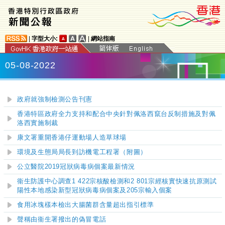
|
字型大小:
|
網站指南
05-08-2022
政府就強制檢測公告刊憲
香港特區政府全力支持和配合中央針對佩洛西竄台反制措施及對佩
洛西實施制裁
康文署重開香港仔運動場人造草球場
環境及生態局局長到訪機電工程署（附圖）
公立醫院
2019
冠狀病毒病個案最新情況
衞生防護中心調查1 422宗核酸檢測和2 801宗經核實快速抗原測試
陽性本地感染新型冠狀病毒病個案及205宗輸入個案
食用冰塊樣本檢出大腸菌群含量超出指引標準
聲稱由衞生署撥出的偽冒電話