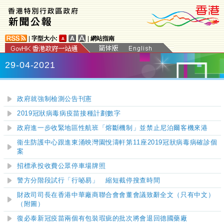
|
字型大小:
|
網站指南
29-04-2021
政府就強制檢測公告刊憲
2019冠狀病毒病疫苗接種計劃數字
政府進一步收緊地區性航班「熔斷機制」並禁止尼泊爾客機來港
衞生防護中心跟進東涌映灣園悅濤軒第11座2019冠狀病毒病確診個
案
招標承投收費公眾停車場牌照
警方分階段試行「行咇易」 縮短截停搜查時間
財政司司長在香港中華廠商聯合會會董會議致辭全文（只有中文）
（附圖）
復必泰新冠疫苗兩個有包裝瑕疵的批次將會退回德國藥廠