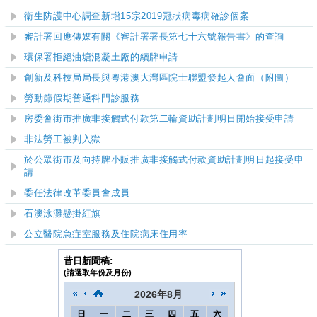
衞生防護中心調查新增15宗2019冠狀病毒病確診個案
審計署回應傳媒有關《審計署署長第七十六號報告書》的查詢
環保署拒絕油塘混凝土廠的續牌申請
創新及科技局局長與粵港澳大灣區院士聯盟發起人會面（附圖）
勞動節假期普通科門診服務
房委會街市推廣非接觸式付款第二輪資助計劃明日開始接受申請
非法勞工被判入獄
於公眾街市及向持牌小販推廣非接觸式付款資助計劃明日起接受申
請
委任法律改革委員會成員
石澳泳灘
懸掛紅旗
公立醫院急症室服務及住院病床住用率
昔日新聞稿:
(請選取年份及月份)
2026
年
8月
日
一
二
三
四
五
六