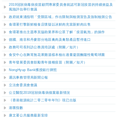
2019冠狀病毒病疫苗顧問專家委員會就認可新冠疫苗的持續效益及
風險評估舉行會議
政府就東涌指明「受限區域」作出限制與檢測宣告及強制檢測公告
食環署打擊新鮮糧食店懷疑以冰鮮肉充當新鮮肉出售
食環署推出主題專頁協助
業界和公眾
了解「疫苗氣泡」
的操
作
德國、南非和丹麥部分地區禽肉及禽類產品暫停進口
政務司司長到訪公務員培訓處
（附圖／短片）
食安中心在舞茸無花果雞湯樣本檢出過量凝固酶陽性葡萄球菌
​青年發展委員會鼓勵青年接種疫苗
（附圖／短片）
NongHyup Bank獲授銀行牌照
通訊事務管理局新聞公報
立法會委員會會議
公立醫院2019冠狀病毒病個案最新情況
《香港能源統計二零二零年年刊》現已出版
港匯指數
康文署公共服務最新安排