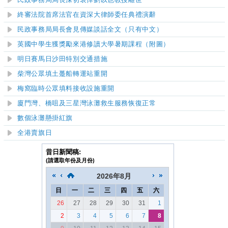
民政事務局局長深切哀悼劉以鬯教授離世
終審法院首席法官在資深大律師委任典禮演辭
民政事務局局長會見傳媒談話全文（只有中文）
英國中學生獲獎勵來港修讀大學暑期課程（附圖）
明日賽馬日沙田特別交通措施
柴灣公眾填土躉船轉運站重開
梅窩臨時公眾填料接收設施重開
廈門灣、橋咀及三星灣泳灘救生服務恢復正常
數個泳灘懸掛紅旗
全港賣旗日
昔日新聞稿:
(請選取年份及月份)
2026
年
8月
日
一
二
三
四
五
六
26
27
28
29
30
31
1
2
3
4
5
6
7
8