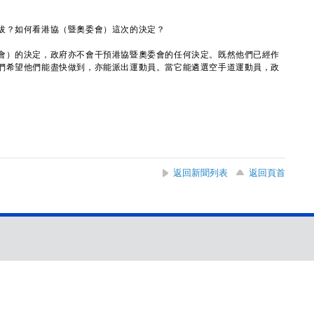
拔？如何看港協（暨奧委會）這次的決定？
會）的決定，政府亦不會干預港協暨奧委會的任何決定。既然他們已經作
們希望他們能盡快做到，亦能派出運動員。當它能遴選空手道運動員，政
返回新聞列表
返回頁首