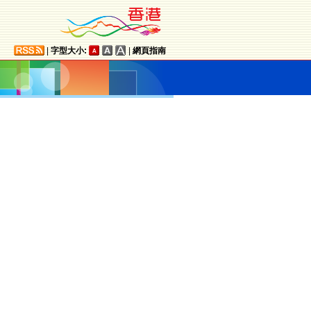
|
字型大小:
|
網頁指南