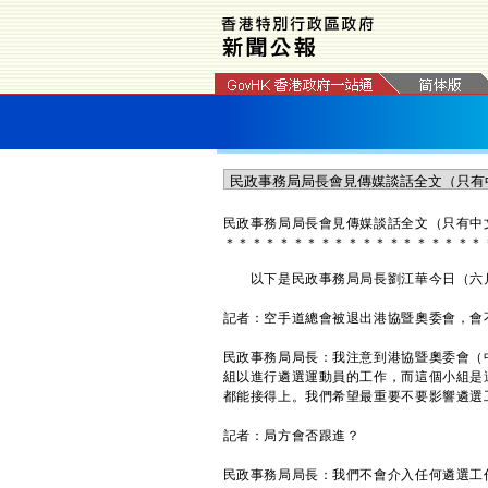
民政事務局局長會見傳媒談話全文（只有中
＊
＊
＊
＊
＊
＊
＊
＊
＊
＊
＊
＊
＊
＊
＊
＊
＊
＊
＊
以下是民政事務局局長劉江華今日（六月九
記者：空手道總會被退出港協暨奧委會，會
民政事務局局長：我注意到港協暨奧委會（
組以進行遴選運動員的工作，而這個小組是
都能接得上。我們希望最重要不要影響遴選
記者：局方會否跟進？
民政事務局局長：我們不會介入任何遴選工