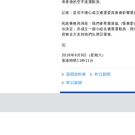
表香港的空手道運動員。
記者：是否不擔心成立遴選委員會會影響選
民政事務局局長：我們會尊重港協（暨奧委
出決定，亦成立一個小組去遴選運動員，我
府會全力支持他們出席亞運會。
完
2018年6月9日（星期六）
香港時間11時11分
新聞資料庫
昨日新聞
即日新聞