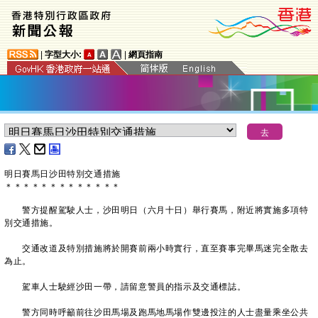
|
字型大小:
|
網頁指南
明日賽馬日沙田特別交通措施
＊
＊
＊
＊
＊
＊
＊
＊
＊
＊
＊
＊
＊
警方提醒駕駛人士，沙田明日（六月十日）舉行賽馬，附近將實施多項特
別交通措施。
交通改道及特別措施將於開賽前兩小時實行，直至賽事完畢馬迷完全散去
為止。
駕車人士駛經沙田一帶，請留意警員的指示及交通標誌。
警方同時呼籲前往沙田馬場及跑馬地馬場作雙邊投注的人士盡量乘坐公共