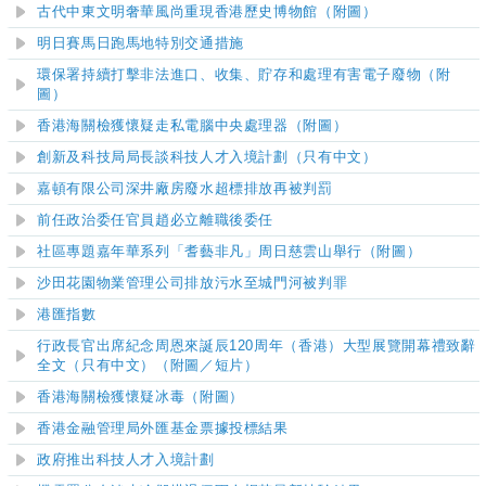
古代中東文明奢華風尚重現香港歷史博物館（附圖）
明日賽馬日跑馬地特別交通措施
環保署持續打擊非法進口、收集、貯存和處理有害電子廢物（附
圖）
香港海關檢獲懷疑走私電腦中央處理器（附圖）
創新及科技局局長談科技人才入境計劃
（只有中文）
嘉頓有限公司深井廠房廢水超標排放再被判罰
前任政治委任官員趙必立離職後委任
社區專題嘉年華系列「耆藝非凡」周日慈雲山舉行（附圖）
沙田花園物業管理公司排放污水至城門河被判罪
港匯指數
行政長官出席紀念周恩來誕辰120周年（香港）大型展覽開幕禮致辭
全文（只有中文）（附圖／短片）
香港海關檢獲懷疑冰毒（附圖）
香港金融管理局外匯基金票據投標結果
政府推出
科技人才入境計劃