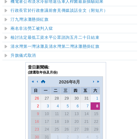
機電署公布淡水冷卻塔退伍軍人桿菌最新抽驗結果
行政長官於行政會議前會見傳媒談話全文（附短片）
汀九灣泳灘
懸掛紅旗
兩名非法勞工被判入獄
檢討法定最低工資水平公眾諮詢五月二十日結束
清水灣第一灣泳灘及清水灣第二灣泳灘
懸掛紅旗
升旗儀式取消
昔日新聞稿:
(請選取年份及月份)
2026
年
8月
日
一
二
三
四
五
六
26
27
28
29
30
31
1
2
3
4
5
6
7
8
9
10
11
12
13
14
15
16
17
18
19
20
21
22
23
24
25
26
27
28
29
30
31
1
2
3
4
5