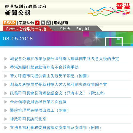
|
字型大小:
|
網站指南
08-05-2018
城規會公布在考慮啟德分區計劃大綱草圖申述及意見後的決定
香港海關打擊參茸海味店不良營商手法
警方呼籲市民提供青山失蹤男子消息（附圖）
創新及科技局局長就科技人才入境計劃與傳媒答問全文
政務司司長會見傳媒談話全文（只有中文）（附短片）
金融領導委員會舉行第四次會議
醫院管理局表揚傑出員工（附圖）
律政司司長訪問北京
立法會福利事務委員會探訪安泰邨及安達邨（
附圖）