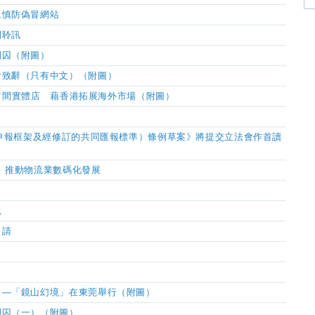
眾慎防偽冒網站
開聆訊
判囚（附圖）
會致辭（只有中文）（附圖）
香港首間實體店 藉香港拓展海外市場（附圖）
產申報框架及經修訂的共同匯報標準）條例草案》將提交立法會作首讀
 推動物流業數碼化發展
況
申請
」—「鏡山幻境」在東莞舉行（附圖）
判囚（一）（附圖）