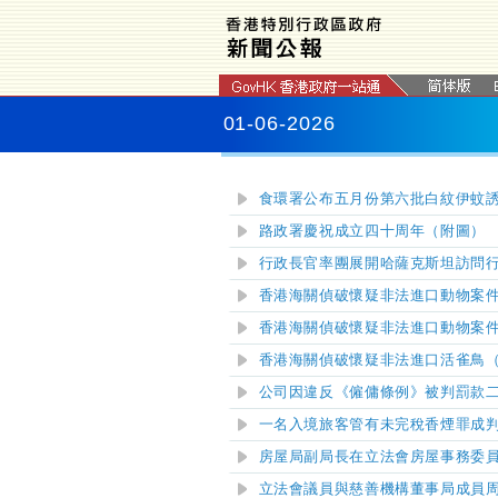
01-06-2026
食環署公布五月份第六批白紋伊蚊
路政署慶祝成立四十周年（附圖）
行政長官率團展開哈薩克斯坦訪問
香港海關偵破懷疑非法進口動物案
香港海關偵破懷疑非法進口動物案
香港海關偵破懷疑非法進口活雀鳥
公司因違反《僱傭條例》被判罰款
一名入境旅客管有未完稅香煙罪成
房屋局副局長在立法會房屋事務委
立法會議員與慈善機構董事局成員