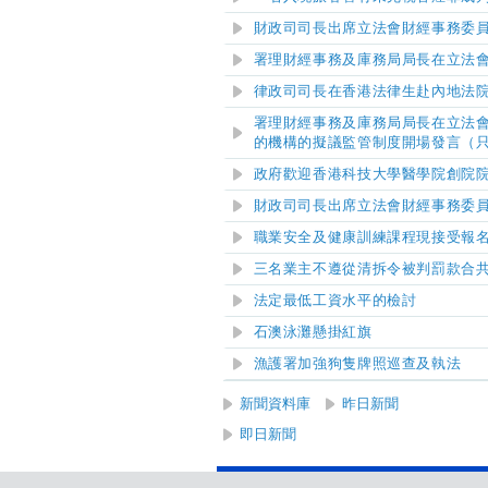
財政司司長出席立法會財經事務委
署理財經事務及庫務局局長在立法
律政司司長在香港法律生赴內地法
署理財經事務及庫務局局長在立法
的機構的擬議監管制度開場發言（
政府歡迎香港科技大學醫學院創院
財政司司長出席立法會財經事務委
職業安全及健康訓練課程現接受報
三名業主不遵從清拆令被判罰款合
法定最低工資水平的檢討
石澳泳灘懸掛紅旗
漁護署加強狗隻牌照巡查及執法
新聞資料庫
昨日新聞
即日新聞