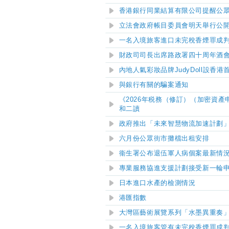
香港銀行同業結算有限公司提醒公
立法會政府帳目委員會明天舉行公
一名入境旅客進口未完稅香煙罪成
財政司司長出席路政署四十周年酒
內地人氣彩妝品牌JudyDoll設
與銀行有關的騙案通知
《2026年税務（修訂）（加密資
和二讀
政府推出「未來智慧物流加速計劃」
六月份公眾街市攤檔出租安排
衞生署公布退伍軍人病個案最新情
專業服務協進支援計劃接受新一輪
日本進口水產的檢測情況
港匯指數
大灣區藝術展覽系列「水墨異重奏
一名入境旅客管有未完稅香煙罪成