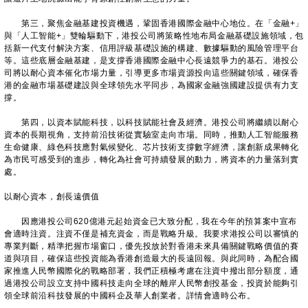
第三，聚焦金融基建投資機遇，鞏固香港國際金融中心地位。在「金融+」
與「人工智能+」雙輪驅動下，港投公司將策略性地布局金融基礎設施領域，包
括新一代支付解決方案、信用評級基礎設施的構建、數據驅動的風險管理平台
等。這些底層金融基建，是支撐香港國際金融中心長遠競爭力的基石。港投公
司將以耐心資本催化市場力量，引導更多市場資源投向這些關鍵領域，確保香
港的金融市場基礎建設與全球領先水平同步，為國家金融強國建設提供有力支
撐。
第四，以資本賦能科技，以科技賦能社會及經濟。港投公司將繼續以耐心
資本的長期視角，支持前沿技術從實驗室走向市場。同時，推動人工智能服務
生命健康、綠色科技應對氣候變化、芯片技術支撐數字經濟，讓創新成果轉化
為市民可感受到的進步，轉化為社會可持續發展的動力，將資本的力量落到實
處。
以耐心資本，創長遠價值
因應港投公司620億港元起始資金已大致分配，我在今年的預算案中宣布
會適時注資。注資不僅是補充資金，而是戰略升級。我要求港投公司以審慎的
專業判斷，精準把握市場窗口，優先投放於對香港未來具備關鍵戰略價值的賽
道與項目，確保這些投資能為香港創造最大的長遠回報。與此同時，為配合國
家推進人民幣國際化的戰略部署，我們正積極考慮在注資中撥出部分額度，通
過港投公司設立支持中國科技走向全球的離岸人民幣創投基金，投資於能夠引
領全球前沿科技發展的中國科企及華人創業者。詳情會適時公布。