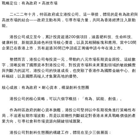
戰略定位：有為政府 × 高效市場
二○二二年十月，特區政府成立港投公司。這一舉措，體現的是有為政府與
高效市場的結合——政府主動布局，引導市場力量，共同為香港經濟注入新動
能。
港投公司成立至今，累計投資超過200個項目，涵蓋硬科技、生命科技、
健康科技、新能源及綠色科技等核心賽道，以及其相關板塊和應用。當中10間
企業已在香港上市，另有超過30間已申請或正籌備申請今年在港上市。
整體而言，港投公司每投資一元，帶動約八元市場長期資金跟投。這組數
字，清晰反映了國際資本對港投公司、對投資市場和未來重點領域的敏銳觸覺
與判斷力的認可。港投公司的快速成長，也突顯了香港作為國際金融中心、創
科樞紐，以及國際高端人才集聚高地的優勢。
核心成效：有為政府 × 耐心資本，構築創科生態圈
港投公司的核心策略，可以六個字概括：「有為、賦能、創值」。
作為特區政府的耐心資本旗艦，港投公司堅持以中長期視角進行策略性布
局，不追逐短期市場波動，而是以前瞻性判斷錨定對香港未來具戰略價值的產
業方向，引導社會和市場資源向關鍵領域匯聚。
港投公司對創科生態圈的構建工作，體現在至少三個層面：