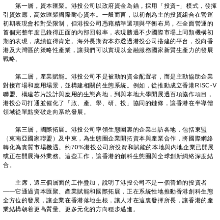
第一層，資本匯聚。港投公司以政府資金為錨，採用「投資+」模式，發揮
引資效應，高效匯聚國際耐心資本。一般而言，以初創為主的投資組合在營運
初期表現會相對受限制，但港投公司憑藉精準選項與平衡布局，在全面營運的
首個完整年度已錄得正面的內部回報率，表現勝過不少國際市場上同類機構初
期的表現，成績值得肯定。海外長期資本亦透過港投公司搭建的平台，投向香
港及大灣區的策略性產業，讓我們可以實現以金融服務國家新質生產力的發展
戰略。
第二層，產業賦能。港投公司不是被動的資金配置者，而是主動協助企業
對接市場和應用場景，並構建相關的生態系統。例如，從推動成立香港RISC-V
聯盟、構建芯片設計與應用的生態高地，到與本地大學開展過百項協作項目，
港投公司打通並催化了「政、產、學、研、投」協同的鏈條，讓香港在半導體
領域從單點突破走向系統發展。
第三層，國際拓展。港投公司率領生態圈裏的企業出訪各地，包括東盟
（東南亞國家聯盟）及中東，為生態圈企業開拓資本與產業合作，將國際網絡
轉化為實質市場機遇。約70%港投公司所投資和賦能的本地與內地企業已開展
或正在開展海外業務。這些工作，讓香港的創科生態圈與全球創新網絡深度結
合。
主席，這三個層面的工作疊加，說明了港投公司不是一個普通的投資者
——它通過資本匯聚、產業賦能和國際拓展，正在系統性地推動香港創科生態
全方位的發展，讓企業在香港落地生根，讓人才在這裏發揮所長，讓香港的產
業結構朝着更高質量、更多元化的方向穩步邁進。