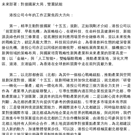
未來部署：對接國家大局，雙重賦能
港投公司今年的工作正聚焦四大方向：
第一，精準主動對接國家「十五五」規劃。正如我剛才介紹，港投公司以
「前置部署、早着先機」為策略核心，在硬科技、生命科技及健康科技、新能
源及綠色科技三條賽道，從底層技術到應用場景作全鏈條布局，並以未來視角
的戰略定力，鎖定具龐大潛力、科技前沿的科企，為香港創科生態的縱深發展
搶佔先機。港投公司亦正以同樣的前瞻視野，積極拓展商業航天、腦機接口等
新興領域的策略布局，與國家培育戰略性新興產業和未來產業的部署高度一
致；以「金融+」與「人工智能+」雙輪驅動戰略，推動產業落地，深化大灣
區、滬港、京港協同，為香港在全球創科競賽中走在前列貢獻力量。
第二，以北部都會區（北都）為其中一個核心戰略錨點，推動產業與空間
規劃深度對接。國家「十五五」規劃明確支持加快北都建設，就北都的「研發
——轉化——量產」縱向一體化布局。港投公司將從三個方面全力支持：一是
作為「產業導入的超級聯繫人」，引導生態圈內過百間企業投資落戶北都，帶
動產業鏈上下游匯聚，讓資本的流向帶動產業的扎根；二是以耐心資本的戰略
判斷，為北都的產業方向提供可參考的價值錨點，引導更多市場資本有序跟
投；三是發揮跨境資源配置能力，將國際資本引入北都建設，同時協助進駐企
業對接國際市場，讓北都成為內地企業走向世界的戰略跳板。與此同時，我們
正推進今年預算案提出的在北都的三方合作機制探索，由港投公司參與並引導
北都土地持有人與科企合作，將土地資源精準對接重點產業方向，為北都建設
注入新的動力，加速整體發展步伐。可以說，港投公司將積極貢獻北都發展，
讓這片土地沉澱出能孕育原創性創新生態的力量。