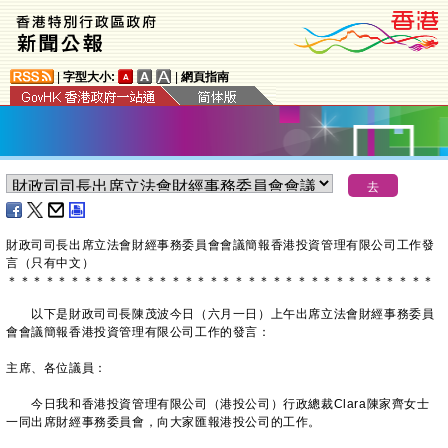
|
字型大小:
|
網頁指南
財政司司長出席立法會財經事務委員會會議簡報香港投資管理有限公司工作發
言（只有中文）
＊
＊
＊
＊
＊
＊
＊
＊
＊
＊
＊
＊
＊
＊
＊
＊
＊
＊
＊
＊
＊
＊
＊
＊
＊
＊
＊
＊
＊
＊
＊
＊
＊
＊
以下是財政司司長陳茂波今日（六月一日）上午出席立法會財經事務委員
會會議簡報香港投資管理有限公司工作的發言：
主席、各位議員：
今日我和香港投資管理有限公司（港投公司）行政總裁Clara陳家齊女士
一同出席財經事務委員會，向大家匯報港投公司的工作。