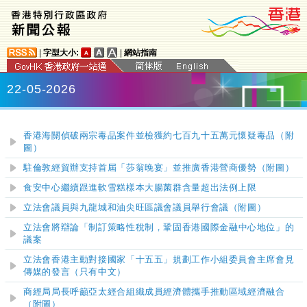
|
字型大小:
|
網站指南
22-05-2026
香港海關偵破兩宗毒品案件並檢獲約七百九十五萬元懷疑毒品（附
圖）
駐倫敦經貿辦支持首屆「莎翁晚宴」並推廣香港營商優勢（附圖）
食安中心繼續跟進軟雪糕樣本大腸菌群含量超出法例上限
立法會議員與九龍城和油尖旺區議會議員舉行會議（附圖）
立法會將辯論
「
制訂策略性
稅
制，鞏固香港國際金融中心地位
」
的
議案
立法會香港主動對接國家「十五五」規劃工作小組委員會主席會見
傳媒的發言（只有中文）
商經局局長呼籲亞太經合組織成員經濟體攜手推動區域經濟融合
（附圖）