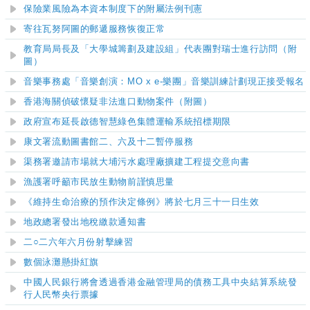
保險業風險為本資本制度下的附屬法例刊憲
寄往瓦努阿圖的郵遞服務恢復正常
教育局局長及「大學城籌劃及建設組」代表團對瑞士進行訪問（附
圖）
音樂事務處「音樂創演：MO x e-樂團」音樂訓練計劃現正接受報名
香港海關偵破懷疑非法進口動物案件（附圖）
政府宣布延長啟德智慧綠色集體運輸系統招標期限
康文署流動圖書館二、六及十二暫停服務
渠務署邀請市場就大埔污水處理廠擴建工程提交意向書
漁護署呼籲市民放生動物前謹慎思量
《維持生命治療的預作決定條例》將於七月三十一日生效
地政總署發出地稅繳款通知書
二○二六年六月份射擊練習
數個泳灘懸掛紅旗
​中國人民銀行將會透過香港金融管理局的債務工具中央結算系統發
行人民幣央行票據