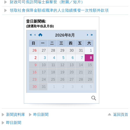
財政司司長訪問瑞士蘇黎世
（附圖／短片）
領取社會保障金額或職津的人士陸續獲發一次性額外款項
昔日新聞稿:
(請選取年份及月份)
2026
年
8月
日
一
二
三
四
五
六
26
27
28
29
30
31
1
2
3
4
5
6
7
8
9
10
11
12
13
14
15
16
17
18
19
20
21
22
23
24
25
26
27
28
29
30
31
1
2
3
4
5
新聞資料庫
昨日新聞
返回頁首
即日新聞