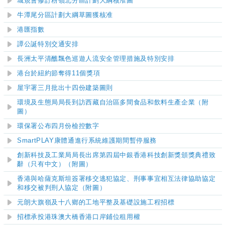
城規會修訂粉嶺北分區計劃大綱核准圖
牛潭尾分區計劃大綱草圖獲核准
港匯指數
譚公誕特別交通安排
長洲太平清醮飄色巡遊人流安全管理措施及特別安排
港台於紐約節奪得11個獎項
屋宇署三月批出十四份建築圖則
環境及生態局局長到訪西藏自治區多間食品和飲料生產企業（附
圖）
環保署公布四月份檢控數字
SmartPLAY康體通進行系統維護期間暫停服務
創新科技及工業局局長出席第四屆中銀香港科技創新獎頒獎典禮致
辭（只有中文）（附圖）
香港與哈薩克斯坦簽署移交逃犯協定、刑事事宜相互法律協助協定
和移交被判刑人協定（附圖）
元朗大旗嶺及十八鄉的工地平整及基礎設施工程招標
招標承投港珠澳大橋香港口岸鋪位租用權