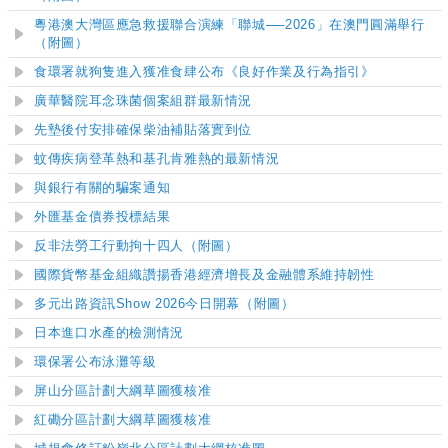
粵港澳大灣區應急救援聯合演練「聯城
──
2026」在澳門圓滿舉行
（附圖）
食環署就狗隻進入獲准食肆公布《良好作業及行為指引》
廣華醫院耳念珠菌個案組群最新情況
先墊後付安排確保柴油補貼落實到位
蚊傳疾病登革熱和基孔肯雅熱的最新情況
與銀行有關的騙案通知
外匯基金債券投標結果
反非法勞工行動拘十四人（附圖）
國際貨幣基金組織讚揚香港經濟增長及金融體系維持韌性
多元出路資訊Show 2026今日開幕（附圖）
日本進口水產的檢測情況
環保署公布泳灘等級
屏山分區計劃大綱草圖獲核准
紅磡分區計劃大綱草圖獲核准