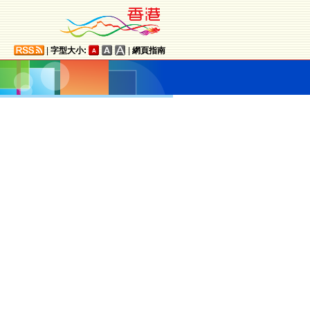
|
字型大小:
|
網頁指南