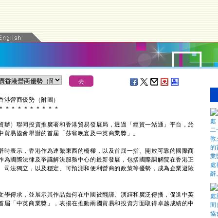
香港營商優勢（附圖）
＊
＊
＊
＊
＊
＊
＊
＊
＊
＊
辦）聯同投資推廣署和香港貿易發展局，透過「經貿一站通」平台，於
中貿易協會舉辦的首屆「莎翁晚宴及中英商業獎」。
時表示，香港作為連繫東西的橋樑，以及首屈一指、開放可靠的國際商
作為國際法律及爭議解決服務中心的最新發展，包括國際調解院在香港正
、司法獨立，以及穩定、可預測和便利營商的政策等優勢，成為企業避險
。
學傳承，並展示其作品如何在中國被翻譯、演繹和廣泛傳播，促進中英
首屆「中英商業獎」，表揚在推動兩國貿易和投資方面取得卓越成績的中