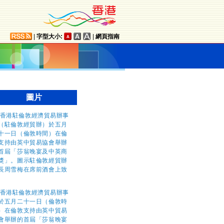
|
字型大小:
|
網頁指南
圖片