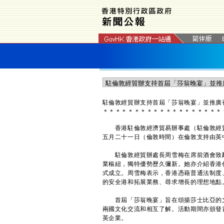
駐倫敦經貿辦支持首屆「莎翁晚宴」並推廣
＊
＊
＊
＊
＊
＊
＊
＊
＊
＊
＊
＊
＊
＊
＊
＊
＊
＊
＊
香港駐倫敦經濟貿易辦事處（駐倫敦經貿
五月二十一日（倫敦時間）在倫敦支持由英
駐倫敦經貿辦處長周雪梅在席前酒會致辭
業樞紐，獨特優勢歷久彌新。她亦介紹香港
式成立。周雪梅表示，香港憑藉普通法制度
的安全港和拓展業務、尋求增長的理想地點
首屆「莎翁晚宴」旨在頌揚莎士比亞的文
兩國文化交流和相互了解。活動期間亦頒發
英企業。