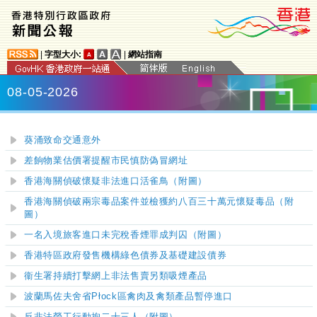
|
字型大小:
|
網站指南
08-05-2026
葵涌致命交通意外
差餉物業估價署提醒市民慎防偽冒網址
香港海關偵破懷疑非法進口活雀鳥（附圖）
香港海關偵破兩宗毒品案件並檢獲約八百三十萬元懷疑毒品（附
圖）
一名入境旅客進口未完稅香煙罪成判囚（附圖）
香港特區政府發售機構綠色債券及基礎建設債券
衞生署持續打擊網上非法售賣另類吸煙產品
波蘭馬佐夫舍省Płock區禽肉及禽類產品暫停進口