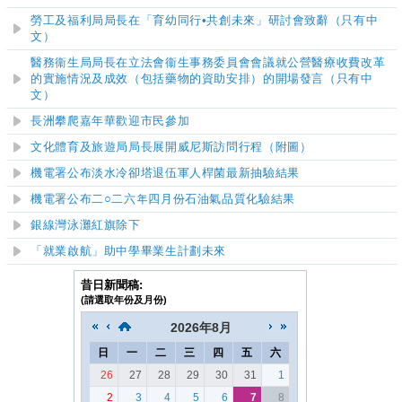
勞工及福利局局長在「育幼同行•共創未來」研討會致辭（只有中
文）
醫務衞生局局長在立法會衞生事務委員會會議就公營醫療收費改革
的實施情況及成效（包括藥物的資助安排）的開場發言（只有中
文）
長洲攀爬嘉年華歡迎市民參加
文化體育及旅遊局局長展開威尼斯訪問行程（附圖）
機電署公布淡水冷卻塔退伍軍人桿菌最新抽驗結果
機電署公布二○二六年四月份石油氣品質化驗結果
銀線灣
泳灘紅旗除下
「就業啟航」助中學畢業生計劃未來
昔日新聞稿:
(請選取年份及月份)
2026
年
8月
日
一
二
三
四
五
六
26
27
28
29
30
31
1
2
3
4
5
6
7
8