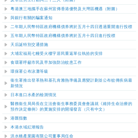
反非法勞工行動拘二十三人（附圖）
粵港澳三地攜手在蘇州宣傳香港優勢及大灣區機遇（附圖）
與銀行有關的騙案通知
二年期人民幣特區政府機構債券將於五月十四日透過重開進行投標
五年期人民幣特區政府機構債券將於五月十四日進行投標
天后誕特別交通措施
大埔宏福苑七幢受火樓宇居民重返單位執拾的安排
食環署呼籲市民及早加強防治蚊患工作
環保署公布泳灘等級
衞生署推出登革熱和基孔肯雅熱準備及應變計劃並公布蚊傳疾病最
新情況
日本進口水產的檢測情況
醫務衞生局局長在立法會衞生事務委員會會議就《維持生命治療的
預作決定條例》的實施安排的開場發言（只有中文）
港匯指數
本港水域紅潮報告
洪水橋產業園有限公司董事局任命