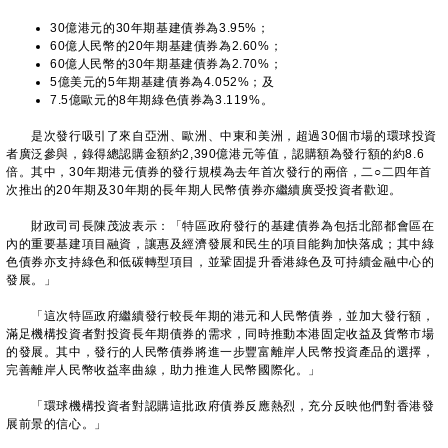
30億港元的30年期基建債券為3.95%；
60億人民幣的20年期基建債券為2.60%；
60億人民幣的30年期基建債券為2.70%；
5億美元的5年期基建債券為4.052%；及
7.5億歐元的8年期綠色債券為3.119%。
是次發行吸引了來自亞洲、歐洲、中東和美洲，超過30個市場的環球投資
者廣泛參與，錄得總認購金額約2,390億港元等值，認購額為發行額的約8.6
倍。其中，30年期港元債券的發行規模為去年首次發行的兩倍，二○二四年首
次推出的20年期及30年期的長年期人民幣債券亦繼續廣受投資者歡迎。
財政司司長陳茂波表示：「特區政府發行的基建債券為包括北部都會區在
內的重要基建項目融資，讓惠及經濟發展和民生的項目能夠加快落成；其中綠
色債券亦支持綠色和低碳轉型項目，並鞏固提升香港綠色及可持續金融中心的
發展。」
「這次特區政府繼續發行較長年期的港元和人民幣債券，並加大發行額，
滿足機構投資者對投資長年期債券的需求，同時推動本港固定收益及貨幣市場
的發展。其中，發行的人民幣債券將進一步豐富離岸人民幣投資產品的選擇，
完善離岸人民幣收益率曲線，助力推進人民幣國際化。」
「環球機構投資者對認購這批政府債券反應熱烈，充分反映他們對香港發
展前景的信心。」