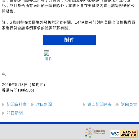
售，但依據《證券法》給予的豁免，或有關交易不必根據《證券法》進行登
記，並且符合所有適用的州法律除外；亦將不會在美國境內進行該等證券的公
開發售。
註：S條例與在美國境外發售的證券有關。144A條例則與向美國合資格機構買
家進行符合該條例要求的證券私募有關。
附件
附件
完
2026年5月8日（星期五）
香港時間18時58分
新聞資料庫
昨日新聞
返回新聞列表
返回頁首
即日新聞