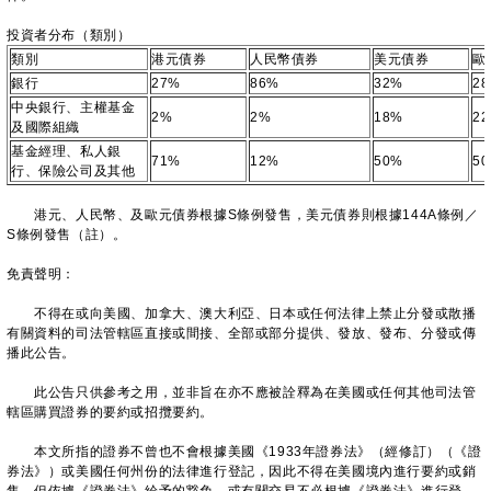
投資者分布（類別）
類別
港元債券
人民幣債券
美元債券
歐
銀行
27%
86%
32%
2
中央銀行、主權基金
2%
2%
18%
2
及國際組織
基金經理、私人銀
71%
12%
50%
5
行、保險公司及其他
港元、人民幣、及歐元債券根據S條例發售，美元債券則根據144A條例／
S條例發售（註）。
免責聲明：
不得在或向美國、加拿大、澳大利亞、日本或任何法律上禁止分發或散播
有關資料的司法管轄區直接或間接、全部或部分提供、發放、發布、分發或傳
播此公告。
此公告只供參考之用，並非旨在亦不應被詮釋為在美國或任何其他司法管
轄區購買證券的要約或招攬要約。
本文所指的證券不曾也不會根據美國《1933年證券法》（經修訂）（《證
券法》）或美國任何州份的法律進行登記，因此不得在美國境內進行要約或銷