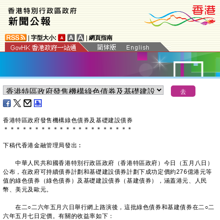
|
字型大小:
|
網頁指南
香港特區政府發售機構綠色債券及基礎建設債券
＊
＊
＊
＊
＊
＊
＊
＊
＊
＊
＊
＊
＊
＊
＊
＊
＊
＊
＊
＊
＊
下稿代香港金融管理局發出︰
中華人民共和國香港特別行政區政府（香港特區政府）今日（五月八日）
公布，在政府可持續債券計劃和基礎建設債券計劃下成功定價約276億港元等
值的綠色債券（綠色債券）及基礎建設債券（基建債券），涵蓋港元、人民
幣、美元及歐元。
在二○二六年五月六日舉行網上路演後，這批綠色債券和基建債券在二○二
六年五月七日定價。有關的收益率如下：