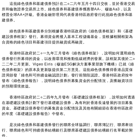
這批綠色債券和基建債券預計在二○二六年五月十四日交收，並於香港交易
所和倫敦證券交易所上市。綠色債券和基建債券獲惠譽AA-、穆迪Aa3，以及
標普全球AA+評級。香港金融管理局代表香港特區政府發行此批綠色債券和基
建債券。
綠色債券和基建債券分別根據香港特區政府的《綠色債券框架》和《基礎
建設債券框架》發行。募得資金將撥入基本工程儲備基金，並根據相關框架為
合資格的綠色項目和基建項目提供融資或再融資。
香港特區政府於二○一九年三月發布《綠色債券框架》，說明如何運用綠色
債券發行所募得的資金，以改善環境和推動低碳經濟的發展。該框架其後於二○
二二年二月更新。Vigeo Eiris（穆迪ESG解決方案事業部旗下機構）已就《綠
色債券框架》的原本及更新版提供第二方意見。這批綠色債券獲得香港品質保
證局頒發「綠色和可持續金融認證計劃」發行前階段認證。香港特區政府按年
發布《綠色債券報告》，說明綠色債券所募集資金的分配情況，及獲融資項目
的預期環境效益。
香港特區政府於二○二四年九月發布《基礎建設債券框架》，說明如何透過
在基礎建設債券計劃下發行基礎建設債券，為有利於香港長遠發展的項目募集
資金。基礎建設債券發行的募集資金分配情況及其他有關細節在香港特區政府
的年度《基礎建設債券報告》中發布。
是次綠色債券和基建債券發行的聯席全球協調行、聯席簿記行、聯席牽頭
行、聯席綠色和可持續債券結構銀行及聯席基礎建設債券結構銀行名單載於附
件。