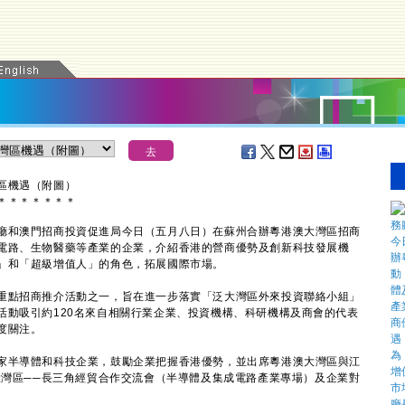
區機遇（附圖）
＊
＊
＊
＊
＊
＊
＊
和澳門招商投資促進局今日（五月八日）在蘇州合辦粵港澳大灣區招商
電路、生物醫藥等產業的企業，介紹香港的營商優勢及創新科技發展機
」和「超級增值人」的角色，拓展國際市場。
點招商推介活動之一，旨在進一步落實「泛大灣區外來投資聯絡小組」
活動吸引約120名來自相關行業企業、投資機構、科研機構及商會的代表
度關注。
半導體和科技企業，鼓勵企業把握香港優勢，並出席粵港澳大灣區與江
大灣區──長三角經貿合作交流會（半導體及集成電路產業專場）及企業對