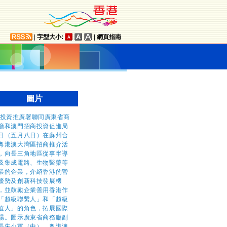
|
字型大小:
|
網頁指南
圖片