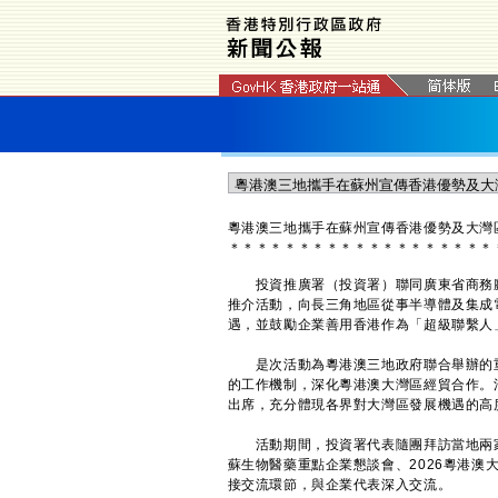
粵港澳三地攜手在蘇州宣傳香港優勢及大灣
＊
＊
＊
＊
＊
＊
＊
＊
＊
＊
＊
＊
＊
＊
＊
＊
＊
＊
＊
投資推廣署（投資署）聯同廣東省商務廳
推介活動，向長三角地區從事半導體及集成
遇，並鼓勵企業善用香港作為「超級聯繫人
是次活動為粵港澳三地政府聯合舉辦的重
的工作機制，深化粵港澳大灣區經貿合作。
出席，充分體現各界對大灣區發展機遇的高
活動期間，投資署代表隨團拜訪當地兩家
蘇生物醫藥重點企業懇談會、2026粵港澳
接交流環節，與企業代表深入交流。