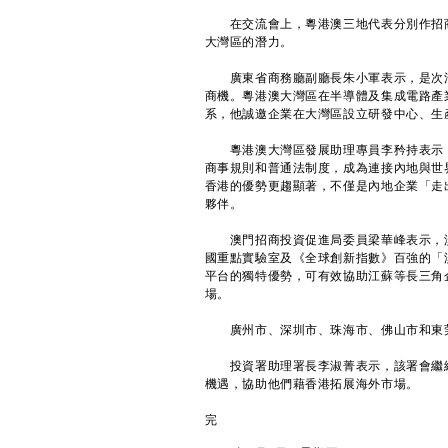
在交流會上，粵港澳三地代表分別作招商
大灣區的潛力。
廣東省商務廳副廳長朱小軍表示，是次活
商機。粵港澳大灣區在半導體及集成電路產
系，他誠邀企業在大灣區設立研發中心、生
粵港澳大灣區發展助理專員李矜持表示，
商事規則和普通法制度，成為連接內地與世
香港的優勢更趨顯著，不僅是內地企業「走
夥伴。
澳門招商投資促進局委員梁華峰表示，澳
國重點實驗室及《全球創新指數》百強的「
平台的獨特優勢，可有效協助江蘇等長三角
場。
廣州市、深圳市、珠海市、佛山市和東莞
投資署助理署長李淑菁表示，該署會繼續
機遇，協助他們藉香港拓展海外市場。
完