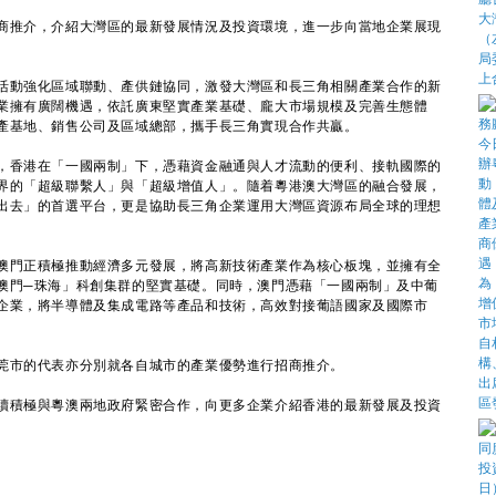
推介，介紹大灣區的最新發展情況及投資環境，進一步向當地企業展現
動強化區域聯動、產供鏈協同，激發大灣區和長三角相關產業合作的新
業擁有廣闊機遇，依託廣東堅實產業基礎、龐大市場規模及完善生態體
產基地、銷售公司及區域總部，攜手長三角實現合作共贏。
香港在「一國兩制」下，憑藉資金融通與人才流動的便利、接軌國際的
界的「超級聯繫人」與「超級增值人」。隨着粵港澳大灣區的融合發展，
出去」的首選平台，更是協助長三角企業運用大灣區資源布局全球的理想
門正積極推動經濟多元發展，將高新技術產業作為核心板塊，並擁有全
澳門─珠海」科創集群的堅實基礎。同時，澳門憑藉「一國兩制」及中葡
企業，將半導體及集成電路等產品和技術，高效對接葡語國家及國際市
市的代表亦分別就各自城市的產業優勢進行招商推介。
積極與粵澳兩地政府緊密合作，向更多企業介紹香港的最新發展及投資