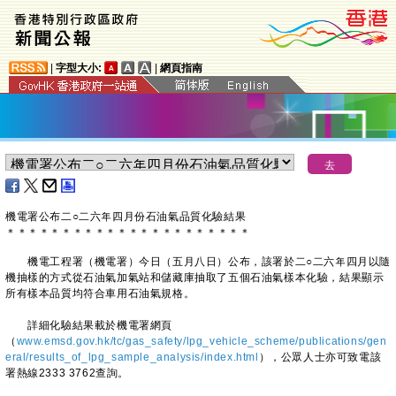
|
字型大小:
|
網頁指南
機電署公布二○二六年四月份石油氣品質化驗結果
＊
＊
＊
＊
＊
＊
＊
＊
＊
＊
＊
＊
＊
＊
＊
＊
＊
＊
＊
＊
＊
＊
機電工程署（機電署）今日（五月八日）公布，該署於二○二六年四月以隨
機抽樣的方式從石油氣加氣站和儲藏庫抽取了五個石油氣樣本化驗，結果顯示
所有樣本品質均符合車用石油氣規格。
詳細化驗結果載於機電署網頁
（
www.emsd.gov.hk/tc/gas_safety/lpg_vehicle_scheme/publications/gen
eral/results_of_lpg_sample_analysis/index.html
），公眾人士亦可致電該
署熱線2333 3762查詢。