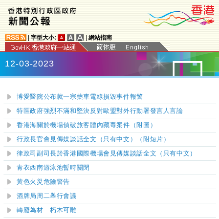
|
字型大小:
|
網站指南
12-03-2023
博愛醫院公布就一宗藥車電線損毀事件報警
特區政府強烈不滿和堅決反對歐盟對外行動署發言人言論
香港海關於機場偵破旅客體內藏毒案件（附圖）
行政長官會見傳媒談話全文（只有中文）（附短片）
律政司副司長於香港國際機場會見傳媒談話全文（只有中文）
青衣西南游泳池暫時關閉
黃色火災危險警告
酒牌局周二舉行會議
轉廢為材 朽木可雕