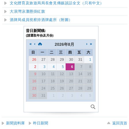
文化體育及旅遊局局長會見傳媒談話全文（只有中文）
大浪灣泳灘
懸掛紅旗
酒牌局成員視察持酒牌處所（附圖）
昔日新聞稿:
(請選取年份及月份)
2026
年
8月
日
一
二
三
四
五
六
26
27
28
29
30
31
1
2
3
4
5
6
7
8
9
10
11
12
13
14
15
16
17
18
19
20
21
22
23
24
25
26
27
28
29
30
31
1
2
3
4
5
新聞資料庫
昨日新聞
返回頁首