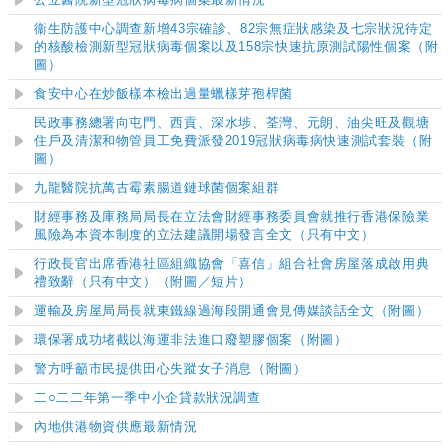
公立醫院新型冠狀病毒病個案最新情況
衞生防護中心調查新增43宗確診、82宗無症狀感染及七宗狀況待定
的核酸檢測新型冠狀病毒個案以及158宗快速抗原測試陽性個案（附
圖）
食安中心在炒飯樣本檢出過量蠟樣芽孢桿菌
民政事務總署向屯門、西貢、深水埗、荃灣、元朗、油尖旺及觀塘
住戶及清潔和物管員工免費派發2019冠狀病毒病快速測試套裝（附
圖）
九龍醫院抗萬古霉素腸道鏈球菌個案組群
財經事務及庫務局局長在立法會財經事務委員會就推行香港保險業
風險為本資本制度的立法建議開場發言全文（只有中文）
行政長官出席香港社區組織協會「喜信」組合社會房屋落成啟用典
禮致辭（只有中文）（附圖／短片）
運輸及房屋局局長就東鐵線過海段開通會見傳媒談話全文（附圖）
環保署成功堵截以海運非法進口廢塑膠個案（附圖）
警方呼籲市民提供田心失蹤女子消息（附圖）
二○
二二
年第一季中小企貸款狀況調查
內地供港物資供應最新情況