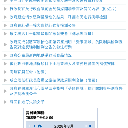
中一自行分配學位的通知安排及統一派位選校資料發放
行政長官於行政會議前會見傳媒開場發言及答問內容
（附短片）
政府跟進污水監測呈陽性的結果 呼籲市民進行病毒檢測
政府在紅磡一幢大廈執行強制檢測公告
康文署六月呈獻星級鋼琴家音樂會《傳承黑白鍵》
政府完成就將軍澳怡心園第四座指明「受限區域」的限制與檢測宣
告及對違反強制檢測公告的執法行動
政府公布最新內地供港鮮活食品情況
優化政
府
收地清拆項
目
下土地業權人及業
務
經
營
者的補
償
安
排
高層官員任命（附圖）
成立候任行政長官辦公室確保政府順利交接（附圖）
政府在將軍澳怡心園第四座指明「受限區域」執行限制與檢測宣告
及強制檢測公告
尋回香港仔失蹤女子
昔日新聞稿:
(請選取年份及月份)
2026
年
8月