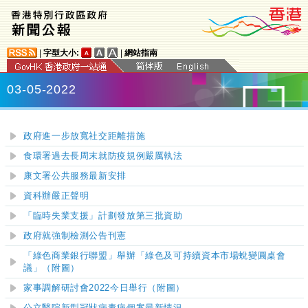
|
字型大小:
|
網站指南
03-05-2022
政府進一步放寬社交距離措施
食環署過去長周末就防疫規例嚴厲執法
康文署公共服務最新安排
資科辦嚴正聲明
「臨時失業支援」計劃發放第三批資助
政府就強制檢測公告刊憲
「綠色商業銀行聯盟」舉辦「綠色及可持續資本市場蛻變圓桌會
議」（附圖）
家事調解研討會2022今日舉行（附圖）