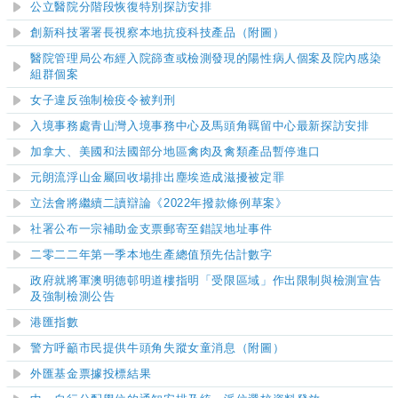
公立醫院分階段恢復特別探訪安排
創新科技署署長視察
本地
抗疫科技
產品
（附圖）
醫院管理局公布經入院篩查或檢測發現的陽性病人個案及院內感染
組群個案
女子
違反強制檢疫令被判刑
入境事務處青山灣入境事務中心及馬頭角羈留中心最新探訪安排
加拿大、美國和法國部分地區禽肉及禽類產品暫停進口
元朗流浮山金屬回收場排出塵埃造成滋擾被定罪
立法會將繼續二讀辯論《
2022
年撥款條例草案》
社署公布一宗補助金支票郵寄至錯誤地址事件
二零二二年第一季本地生產總值預先估計數字
政府就將軍澳明德邨明道樓指明「受限區域」作出限制與檢測宣告
及強制檢測公告
港匯指數
警方呼籲市民提供牛頭角失蹤女童消息（附圖）
外匯基金票據投標結果