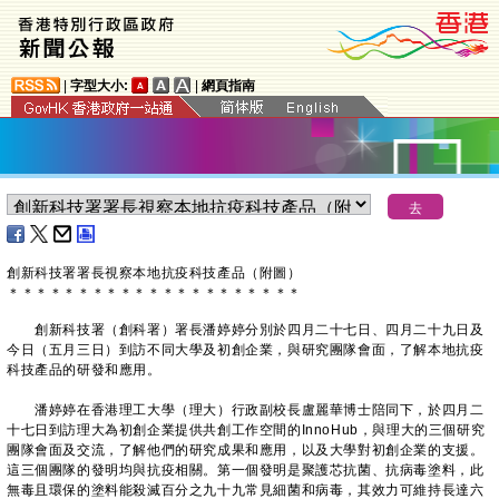
|
字型大小:
|
網頁指南
創新科技署署長視察本地抗疫科技產品（附圖）
＊
＊
＊
＊
＊
＊
＊
＊
＊
＊
＊
＊
＊
＊
＊
＊
＊
＊
＊
＊
＊
創新科技署（創科署）署長潘婷婷分別於四月二十七日、四月二十九日及
今日（五月三日）到訪不同大學及初創企業，與研究團隊會面，了解本地抗疫
科技產品的研發和應用。
潘婷婷在香港理工大學（理大）行政副校長盧麗華博士陪同下，於四月二
十七日到訪理大為初創企業提供共創工作空間的InnoHub，與理大的三個研究
團隊會面及交流，了解他們的研究成果和應用，以及大學對初創企業的支援。
這三個團隊的發明均與抗疫相關。第一個發明是聚護芯抗菌、抗病毒塗料，此
無毒且環保的塗料能殺滅百分之九十九常見細菌和病毒，其效力可維持長達六