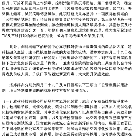
個月，可於不同設備上作消毒、控制污染和防疫等用途。第二個發明為一種全
新可殺滅新冠病毒的三維打印物料，可製成需要經常接觸的設備，如門柄、升
降機按鈕等，減低病毒傳播風險。此項研發成果亦是其中一項獲得創科署的
「公營機構試用計劃」項目特別徵集資助的抗疫科技方案。第三個發明為一種
便攜式新冠病毒核酸檢測儀，該檢測儀可檢測人類及環境樣本，其靈敏度及特
異度均能達致百分之一百，能提升個人健康及環境衞生管理。理大表示聚護芯
TM及三維打印物料均已商品化，並為不同機構及企業所採用。
此外，創科署轄下的研發中心亦積極研發遏止病毒傳播的產品及方案，將
科技融入生活，讓市民以便捷有效的方法對抗疫情。潘婷婷於四月二十九日在
納米及先進材料研發院（研發院）行政總裁余宏德陪同下，到訪香港房屋協會
轄下位於北角的長者房屋「雋悅」，並由研發院捐贈合共約二萬個由其合作夥
伴採用研發院新近研發的一種突破性納米纖維技術而製成的升級口罩予院舍的
長者及前線人員。升級口罩能殺滅新冠病毒，大大提升保護效能。
潘婷婷亦分別於四月二十九日及今日視察以下三項由「公營機構試用計
劃」項目特別徵集資助的抗疫科技方案的試用情況：
（一）雅弦科技有限公司研發的空氣淨化裝置，結合了多種高端空氣淨化科
技，包括離子銀、光催化氧化、紫外線和等離子消毒技術，以及加入光催化氧
化技術的空氣淨化裝置。其中光催化氧化技術可以產生羥基自由基，有助分解
和消滅空氣中的細菌、病毒，以及有機粉塵顆粒。此空氣淨化裝置已獲第三方
新冠病毒測試認證，證實能夠有效減少空氣於懸浮的新冠病毒。機電工程署已
在不同地點的辦公室及工場試用裝置，測試結果顯示空氣淨化效果理想。產品
其後已成功推出市場，於商場、辦公室及長者院舍等採用，亦可供市民選購在