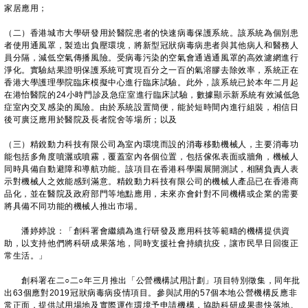
家居應用；
（二）香港城市大學研發用於醫院患者的快速病毒保護系統。該系統為個別患
者使用通風罩，製造出負壓環境，將新型冠狀病毒病患者與其他病人和醫務人
員分隔，減低空氣傳播風險。受病毒污染的空氣會通過通風罩的高效濾網進行
淨化。實驗結果證明保護系統可實現百分之一百的氣溶膠去除效率，系統正在
香港大學護理學院臨床模擬中心進行臨床試驗。此外，該系統已於本年二月起
在港怡醫院的24小時門診及急症室進行臨床試驗，數據顯示新系統有效減低急
症室內交叉感染的風險。由於系統設置簡便，能於短時間內進行組裝，相信日
後可廣泛應用於醫院及長者院舍等場所；以及
（三）精銳動力科技有限公司為室內環境而設的消毒移動機械人，主要消毒功
能包括多角度噴灑或噴霧，覆蓋室內各個位置，包括傢俬表面或牆角，機械人
同時具備自動避障和導航功能。該項目在香港科學園展開測試，相關負責人表
示對機械人之效能感到滿意。精銳動力科技有限公司的機械人產品已在香港商
品化，並在醫院及政府部門等地點應用，未來亦會針對不同機構或企業的需要
將具備不同功能的機械人推出市場。
潘婷婷說：「創科署會繼續為進行研發及應用科技等範疇的機構提供資
助，以支持他們將科研成果落地，同時支援社會持續抗疫，讓市民早日回復正
常生活。」
創科署在二○二○年三月推出「公營機構試用計劃」項目特別徵集，同年批
出63個應對2019冠狀病毒病疫情項目。參與試用的57個本地公營機構反應非
常正面，提供試用場地及實際運作環境予申請機構，協助科研成果盡快落地。