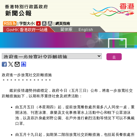
|
字型大小:
|
網頁指南
政府進一步放寬社交距離措施
＊
＊
＊
＊
＊
＊
＊
＊
＊
＊
＊
＊
＊
鑑於疫情趨勢持續穩定，政府今日（五月三日）公布，將進一步放寬社交
距離措施如下，以期有序重啓社會及經濟活動：
由五月五日（本星期四）起，提前放寬餐飲處所最多八人同坐一桌，重
開泳池、刊憲泳灘、康樂及文化事務署水上活動中心和轄下公眾游泳
池，以及容許身處郊野公園、在戶外進行劇烈活動等情況下可以不佩戴
口罩。
由五月十九日起，如期第二階段放寬社交距離措施，包括延長餐飲處所