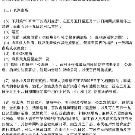
（二）表列處所
（6）下列第599F章下的表列處所，在五月五日至五月十八日期間須繼續停止
營運，而由五月十九日起可以重開：
（a）浴室；
（b）設置（或擬設置）供租用舉行社交聚會的處所（一般稱為派對房間）；
（c）通常供人飲酒，以及跳舞或作其他娛樂的、營業至深夜的場所（一般稱為
夜店或夜總會）；
（d）卡拉OK場所；
（e）麻將天九耍樂處所；及
（f）郵輪（即暫停「公海遊」）。政府正根據最新的疫情防控需要更新「公海
遊」的衞生防疫要求，短期內會通知郵輪公司，以便它們籌備復航。
（7）就會址及酒店或賓館，管理人須繼續遵守第599F章下的相關限制，而處
所內的餐飲處所、酒吧／酒館及表列處所須遵守所有適用的規定，並在五月五
日至五月十八日期間關閉當中用作上述第（4）和（6）點用途的設施。
（8）就泳池、體育處所、健身中心、美容院及按摩院、公眾娛樂場所、遊樂場
所、遊戲機中心、活動場所、宗教處所和理髮店／髮型屋，以及可在五月十九
日起重開的浴室、派對房間、夜店或夜總會、卡拉OK場所、麻將天九耍樂處所
和郵輪，管理人須遵守第599F章下的相關限制，而工作人員及顧客除在獲豁免
的情況下，其餘時間均須全程佩戴口罩。由五月五日起，市民在戶外體育處所
進行運動時，可以不佩戴口罩；而由五月十九日起，市民在室內體育處所及符