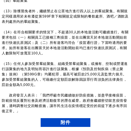
（四）羣組聚集
（13）除獲豁免者外，繼續禁止在公眾地方進行四人以上的羣組聚集。有關規
定同樣適用於未有遵從第599F章下相關規定或限制的餐飲處所、酒吧／酒館及
表列處所內的羣組聚集。
（14）在符合相關要求的情況下，不超過30人的本地遊活動可繼續進行。有關
要求包括（一）相關員工已接種三劑疫苗，並在出團當天於本地遊活動開始前
進行快速抗原測試；及（二）所有遊客均符合「疫苗通行證」下當時適用的要
求。如所有遊客在出團當天於本地遊活動開始前均已進行快速抗原測試，有關
人數限制可放寬至100人。
（15）任何人參加受禁羣組聚集、組織受禁羣組聚集，或擁有、控制或營運進
行該聚集的地方及明知而容許進行該聚集，根據《預防及控制疾病（禁止聚
集）規例》（第599G章）均屬犯罪，最高可被罰款25,000元及監禁六個月。
參加受禁羣組聚集的人，可藉繳付定額罰款解除因該罪行而須負的法律責任，
罰款金額為5,000元。
政府發言人表示：「我們呼籲市民繼續做好防疫措施，並盡早接種疫苗，
防範疫情反覆對社會及經濟活動復常的潛在威脅。政府會繼續密切留意疫情發
展，適時調整社交距離措施，讓市民生活在疫情穩定受控的前提下逐步有序回
復正常。」
附件