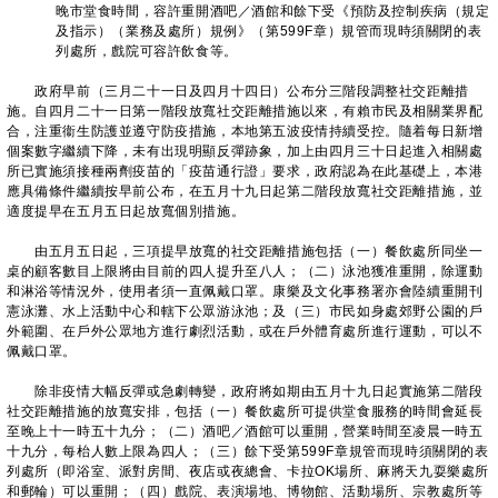
晚市堂食時間，容許重開酒吧／酒館和餘下受《預防及控制疾病（規定
及指示）（業務及處所）規例》（第599F章）規管而現時須關閉的表
列處所，戲院可容許飲食等。
政府早前（三月二十一日及四月十四日）公布分三階段調整社交距離措
施。自四月二十一日第一階段放寬社交距離措施以來，有賴市民及相關業界配
合，注重衞生防護並遵守防疫措施，本地第五波疫情持續受控。隨着每日新增
個案數字繼續下降，未有出現明顯反彈跡象，加上由四月三十日起進入相關處
所已實施須接種兩劑疫苗的「疫苗通行證」要求，政府認為在此基礎上，本港
應具備條件繼續按早前公布，在五月十九日起第二階段放寬社交距離措施，並
適度提早在五月五日起放寬個別措施。
由五月五日起，三項提早放寬的社交距離措施包括（一）餐飲處所同坐一
桌的顧客數目上限將由目前的四人提升至八人；（二）泳池獲准重開，除運動
和淋浴等情況外，使用者須一直佩戴口罩。康樂及文化事務署亦會陸續重開刊
憲泳灘、水上活動中心和轄下公眾游泳池；及（三）市民如身處郊野公園的戶
外範圍、在戶外公眾地方進行劇烈活動，或在戶外體育處所進行運動，可以不
佩戴口罩。
除非疫情大幅反彈或急劇轉變，政府將如期由五月十九日起實施第二階段
社交距離措施的放寬安排，包括（一）餐飲處所可提供堂食服務的時間會延長
至晚上十一時五十九分；（二）酒吧／酒館可以重開，營業時間至凌晨一時五
十九分，每枱人數上限為四人；（三）餘下受第599F章規管而現時須關閉的表
列處所（即浴室、派對房間、夜店或夜總會、卡拉OK場所、麻將天九耍樂處所
和郵輪）可以重開；（四）戲院、表演場地、博物館、活動場所、宗教處所等