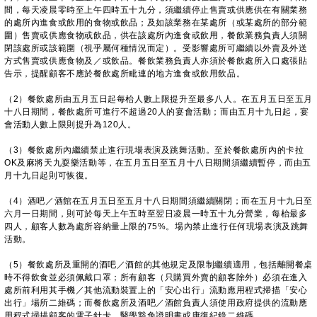
間，每天凌晨零時至上午四時五十九分，須繼續停止售賣或供應供在有關業務
的處所內進食或飲用的食物或飲品；及如該業務在某處所（或某處所的部分範
圍）售賣或供應食物或飲品，供在該處所內進食或飲用，餐飲業務負責人須關
閉該處所或該範圍（視乎屬何種情況而定）。受影響處所可繼續以外賣及外送
方式售賣或供應食物及／或飲品。餐飲業務負責人亦須於餐飲處所入口處張貼
告示，提醒顧客不應於餐飲處所毗連的地方進食或飲用飲品。
（2）餐飲處所由五月五日起每枱人數上限提升至最多八人。在五月五日至五月
十八日期間，餐飲處所可進行不超過20人的宴會活動；而由五月十九日起，宴
會活動人數上限則提升為120人。
（3）餐飲處所內繼續禁止進行現場表演及跳舞活動。至於餐飲處所內的卡拉
OK及麻將天九耍樂活動等，在五月五日至五月十八日期間須繼續暫停，而由五
月十九日起則可恢復。
（4）酒吧／酒館在五月五日至五月十八日期間須繼續關閉；而在五月十九日至
六月一日期間，則可於每天上午五時至翌日凌晨一時五十九分營業，每枱最多
四人，顧客人數為處所容納量上限的75%。場內禁止進行任何現場表演及跳舞
活動。
（5）餐飲處所及重開的酒吧／酒館的其他規定及限制繼續適用，包括離開餐桌
時不得飲食並必須佩戴口罩；所有顧客（只購買外賣的顧客除外）必須在進入
處所前利用其手機／其他流動裝置上的「安心出行」流動應用程式掃描「安心
出行」場所二維碼；而餐飲處所及酒吧／酒館負責人須使用政府提供的流動應
用程式掃描顧客的電子針卡、醫學豁免證明書或康復紀錄二維碼。