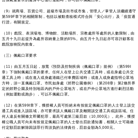
合換氣量要求的健身中心進行運動時，亦可以不佩戴口罩。
（9）就商場、百貨公司、超級市場及街市或市集，管理人／掌管人須繼續遵守
第599F章下的相關限制，包括以被動查核模式符合與「安心出行」及「疫苗通
行證」有關規定。
（10）戲院、表演場地、博物館、活動場所、宗教處所等處所的人數限制，由
五月十九日起提升為處所容納量上限的85%。由五月十九日起亦可容許顧客在
戲院放映院內飲食。
（三）佩戴口罩要求
（11）由五月五日起，放寬《預防及控制疾病（佩戴口罩）規例》（第599I
章）下強制佩戴口罩的要求。任何人在登上公共交通工具時，或在身處公共交
通工具上時；或在進入或身處港鐵已付車費區域時；或進入或身處指明公眾地
方時，須一直佩戴口罩。市民如身處《郊野公園條例》（第208章）第2條所界
定的郊野公園及特別地區內的戶外公眾地方，或在戶外公眾地方進行劇烈活動
（例如運動或跑步），可以不佩戴口罩。
（12）在第599I章下，獲授權人員可拒絕未有按規定佩戴口罩的人士登上該交
通工具或進入該區域，亦可要求該人佩戴口罩及離開該交通工具或該區域。任
何人違反有關條文即屬犯罪，最高可處第三級罰款（10,000元）。此外，獲授
權公職人員可向未有按規定佩戴口罩的人士發出罰款通知書，相關人士可藉繳
付定額罰款解除因該罪行而須負的法律責任，罰款金額為5,000元。