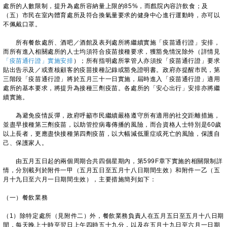
處所的人數限制，提升為處所容納量上限的85%，而戲院內容許飲食；及
（五）市民在室內體育處所及符合換氣量要求的健身中心進行運動時，亦可以
不佩戴口罩。
所有餐飲處所、酒吧／酒館及表列處所將繼續實施「疫苗通行證」安排，
而所有進入相關處所的人士均須符合疫苗接種要求，獲豁免情況除外（詳情見
「疫苗通行證」實施安排
）；所有指明處所掌管人亦須按「疫苗通行證」要求
貼出告示及／或查核顧客的疫苗接種記錄或豁免證明書。政府亦提醒市民，第
三階段「疫苗通行證」將於五月三十一日實施，屆時進入「疫苗通行證」適用
處所的基本要求，將提升為接種三劑疫苗。各處所的「安心出行」安排亦將繼
續實施。
為避免疫情反彈，政府呼籲巿民繼續嚴格遵守所有適用的社交距離措施，
並盡早接種第三劑疫苗，以助管控病毒傳播的風險，而合資格人士特別是60歲
以上長者，更應盡快接種第四劑疫苗，以大幅減低重症或死亡的風險，保護自
己、保護家人。
由五月五日起的兩個周期合共四個星期內，第599F章下實施的相關限制詳
情，分別載列於附件一甲（五月五日至五月十八日期間生效）和附件一乙（五
月十九日至六月一日期間生效），主要措施簡列如下：
（一）餐飲業務
（1）除特定處所（見附件二）外，餐飲業務負責人在五月五日至五月十八日期
間，每天晚上十時至翌日上午四時五十九分，以及在五月十九日至六月一日期