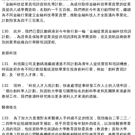
「金融科技從業員培訓資助先導計劃」，為成功取得金融科技專業資歷的從業
員提供八成學費資助，名額約一千五百個。我們將於今年進行顧問研究，繼續
為不同金融行業建立金融科技專業資歷，推動金融科技人才全面邁向專業化。
計劃預算為四千三百萬元。
130. 此外，我們已委託數碼港於今年推行新一輪「金融從業員金融科技培訓
計劃」，為證券及保險界從業員提供培訓課程及學費資助，並且資助該兩個界
別的業界組織自行舉辦培訓課程。
創新科技
131. 科技園公司及數碼港繼續通過不同計劃為青年人提供實習和培訓機會。
特區政府亦有不同計劃鼓勵或資助畢業生投身創科行業，例如「創科實習計
劃」及「研究人才庫」等。
132. 現時，「科技人才入境計劃」快速處理從事研發工作人士的入境申請，
「傑出創科學人計劃」則資助大學吸引國際知名的創科學者和其團隊來港參與
教研工作。我們會適時研究推出更多便利人才來港的措施。
醫療衞生
133. 為了加大力度應對未來醫療人手持續不足的情況，我預備自二零二三╱
二四學年起陸續增加經常撥款，視乎所需至每年額外四億元，以加強醫療專業
人員的培訓，包括資助學生就讀由大學教育資助委員會（教資會）資助大學、
自資專上院校或公營醫療機構提供的醫療相關研究院修課課程，修畢課程的學