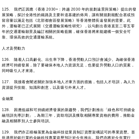
125. 我們正因應《香港 2030+：跨越 2030 年的規劃遠景與策略》提出的發
展策略，探討全港性的鐵路及主要幹道基建的佈局，讓有關規劃能配合甚或預
留容量以滿足包括《北部都會區發展策略》等香港整體長遠發展的需要。此
外，運輸署已正式展開《交通運輸策略性研究》，以勾劃出香港直至二零五零
年的交通運輸願景及編訂相關的策略藍圖，確保香港將來能建構一個安全可
靠、環保高效的交通運輸系統。
人才及勞動力
126. 隨着人口高齡化、出生率下降，香港勞動人口預計會減少。為確保香港
經濟可持續發展，除了要確保本地人力資源充足，也要提升勞動人口的質素，
同時吸引人才來港。
127. 我接着會闡述關於加強本地人才庫方面的措施，包括人才培訓，為人力
資源提升技能、知識和創意，以及吸引外來人才。
金融業
128. 因應低碳和可持續經濟發展的新趨勢，我們計劃推出「綠色和可持續金
融培訓先導計劃」，為期三年，資助培訓及獲取相關專業資格的費用，推動金
融及相關界別人士參與培訓。
129. 我們亦正積極落實為金融科技從業員制訂資歷架構認可的專業資歷。首
批適用於銀行業的金融科技專業資歷預計於今年推出。我們亦將於今年實行