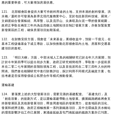
應的重要舉措，可大量增加房屋供應。
121. 北部都會區會提供大量可作創科用途的土地，支持本港的創科發展。洪
水橋╱厦村亦可發展為新界北現代服務業中心。至於包括新田科技城、羅湖╱
文錦渡綜合發展樞紐、馬草壟，以及流浮山、尖鼻咀及白泥一帶的發展範圍，
政府正爭取在兩至三年內為這四個土地開拓項目制訂發展方案，亦會加緊落實
新發展區的工程，確保房屋項目如期落成。
122. 在財務安排方面，我會從「未來基金」累積收益中，預留一千億元，在
基本工程儲備基金下成立專款，以加快推動北部都會區內土地、房屋和交通基
建項目的進程。
123. 「明日大嶼」方面，中部水域人工島的相關研究已於去年六月展開，預
計於今年第四季可以提出初步方案。政府正研究精簡程序，爭取進一步提前原
本在二零二七年展開的首階段填海工程，以及首批居民在二零三四年入伙的時
間表。我們會在相關研究中進行財務評估，探討利用不同模式及融資方案，包
括考慮是否採用發債或公私營合作等模式推動發展。
運輸基建
124. 要落實上述的大型發展項目，需要完善的基建配套。「基建先行」及
「創造容量」的規劃方式，是以運輸基建帶動土地發展。擴展鐵路網絡將會支
持新發展區及其他新發展項目，釋放周邊地區的發展潛力，促進地區的活化、
發展和經濟活動。政府正積極推展一系列新鐵路項目，其中北環線及洪水橋站
的環境影響評估工作已展開，東涌線延線及屯門南延線的鐵路方案亦已刊憲。