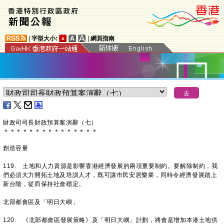
|
字型大小:
|
網頁指南
​財政司司長財政預算案演辭（七）
＊
＊
＊
＊
＊
＊
＊
＊
＊
＊
＊
＊
＊
＊
＊
創造容量
119. 土地和人力資源是影響香港經濟發展的兩項重要制約。要解除制約，我
們必須大力開拓土地及培訓人才，既可讓市民安居樂業，同時令經濟發展踏上
新台階，從而保持社會穩定。
北部都會區及「明日大嶼」
120. 《北部都會區發展策略》及「明日大嶼」計劃，將會是增加本港土地供