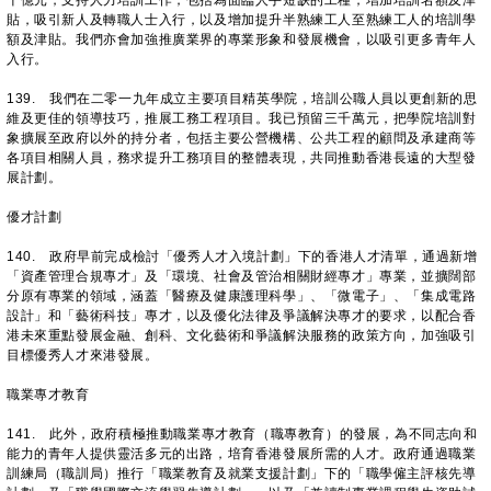
十億元，支持人力培訓工作，包括為面臨人手短缺的工種，增加培訓名額及津
貼，吸引新人及轉職人士入行，以及增加提升半熟練工人至熟練工人的培訓學
額及津貼。我們亦會加強推廣業界的專業形象和發展機會，以吸引更多青年人
入行。
139. 我們在二零一九年成立主要項目精英學院，培訓公職人員以更創新的思
維及更佳的領導技巧，推展工務工程項目。我已預留三千萬元，把學院培訓對
象擴展至政府以外的持分者，包括主要公營機構、公共工程的顧問及承建商等
各項目相關人員，務求提升工務項目的整體表現，共同推動香港長遠的大型發
展計劃。
優才計劃
140. 政府早前完成檢討「優秀人才入境計劃」下的香港人才清單，通過新增
「資產管理合規專才」及「環境、社會及管治相關財經專才」專業，並擴闊部
分原有專業的領域，涵蓋「醫療及健康護理科學」、「微電子」、「集成電路
設計」和「藝術科技」專才，以及優化法律及爭議解決專才的要求，以配合香
港未來重點發展金融、創科、文化藝術和爭議解決服務的政策方向，加強吸引
目標優秀人才來港發展。
職業專才教育
141. 此外，政府積極推動職業專才教育（職專教育）的發展，為不同志向和
能力的青年人提供靈活多元的出路，培育香港發展所需的人才。政府通過職業
訓練局（職訓局）推行「職業教育及就業支援計劃」下的「職學僱主評核先導