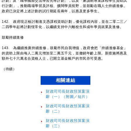
計劃」及「職學國際交流學習先導計劃」，以及「兼讀制專業課程學生資助試
行計劃」，推動職場學習及評核、擴闊學員視野，並鼓勵在職人士持續進修。
政府已決定將上述計劃的試行期延長兩年，以惠及更多學生。
142. 政府現正檢討毅進文憑課程資助計劃，優化課程內容，並在二零二三／
二四學年起將計劃恆常化，以繼續支持中六離校生和成年學員就業及進修。
鼓勵持續進修
143. 為繼續推廣持續進修，鼓勵市民自我增值，政府會把「持續進修基金」
的資助上限由每人二萬元增加至二萬五千元，並撤銷年齡上限。新措施將惠及
額外七十六萬名合資格人士，已開立基金帳戶的市民亦可受惠。
（待續）
相關連結
財政司司長財政預算案演
辭（一）
（附圖／短片）
財政司司長財政預算案演
辭（二）
財政司司長財政預算案演
辭（三）