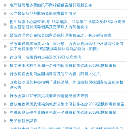
屯門醫院耐多藥鮑氏不動桿菌個案組群最新公布
公立醫院新型冠狀病毒病個案最新情況
衞生防護中心調查新增113宗確診、24宗無症狀感染及488宗狀況待
定的新型冠狀病毒個案及更新病人出院後安排
醫院管理局公布職員因家居或社區接觸確診／初步確診個案
民政事務總署向黃大仙、深水埗、西貢及觀塘區住戶及清潔和物管
員工免費派發2019冠狀病毒病快速測試套裝（附圖）
律政司一名職員初步確診2019冠狀病毒病
康文署兩名救生員和一名外判保安員初步確診2019冠狀病毒病
行政長官會見傳媒開場發言及答問內容（附圖／短片）
政府就沙田美林邨指明「受限區域」作出限制與檢測宣告及強制檢
測公告
行政會議非官守議員就最新疫情情況發表聲明
荔枝角收押所及塘福懲教所分別出現初步確診2019冠狀病毒病個案
在職家庭及學生資助事務處一名職員初步確診2019冠狀病毒病
男子被暫控謀殺