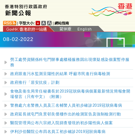
|
字型大小:
|
網站指南
08-02-2022
勞工處勞資關係科屯門辦事處櫃檯服務因出現懷疑感染個案暫停服
務
政府跟進污水監測呈陽性的結果 呼籲市民進行病毒檢測
政府推行「居安抗疫」計劃
食物及衞生局常任秘書長於2019冠狀病毒病個案最新情況簡報會開
場發言（只有中文）（附圖）
警務處六名警務人員及三名輔警人員初步確診2019冠狀病毒病
政府延長就屯門良景邨良傑樓作出的檢測宣告及強制檢測行動
醫院管理局公布六宗經入院篩查發現的初步陽性病人個案
伊利沙伯醫院
公布四名員工初步確診2019冠狀病毒病