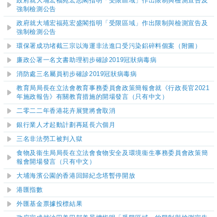
政府就大埔宏福苑宏志閣指明「受限區域」作出限制與檢測宣告及
強制檢測公告
政府就大埔宏福苑宏盛閣指明「受限區域」作出限制與檢測宣告及
強制檢測公告
環保署成功堵截三宗以海運非法進口受污染鋁碎料個案（附圖）
廉政公署一名文書助理初步確診2019冠狀病毒病
消防處三名屬員初步確診2019冠狀病毒病
教育局局長在立法會教育事務委員會政策簡報會就《行政長官2021
年施政報告》有關教育措施的開場發言（只有中文）
二零二二年香港花卉展覽將會取消
銀行業人才起動計劃再延長六個月
三名非法勞工被判入獄
食物及衞生局局長在立法會食物安全及環境衞生事務委員會政策簡
報會開場發言（只有中文）
大埔海濱公園的香港回歸紀念塔暫停開放
港匯指數
外匯基金票據投標結果