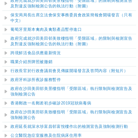
政府完成就沙田美田邨美景樓指明「受限區域」的限制與檢測宣告
及對違反強制檢測公告的執法行動（附圖）
保安局局長出席立法會保安事務委員會政策簡報會開場發言（只有
中文）
葡萄牙里斯本禽肉及禽類產品暫停進口
​政府完成就沙田美田邨美致樓指明「受限區域」的限制與檢測宣告
及對違反強制檢測公告的執法行動（附圖）
跨境鮮活食品供應最新情況
職業介紹所牌照被撤銷
行政長官於行政會議前會見傳媒開場發言及答問內容（附短片）
政府牙科診所夜診服務暫停
政府在沙田美田邨美景樓指明「受限區域」執行限制與檢測宣告及
強制檢測公告
香港郵政一名郵差初步確診2019冠狀病毒病
政府在沙田美田邨美致樓指明「受限區域」執行限制與檢測宣告及
強制檢測公告
政府延長就深水埗富昌邨富悅樓作出的檢測宣告及強制檢測行動
公立醫院急症室服務及住院病床住用率