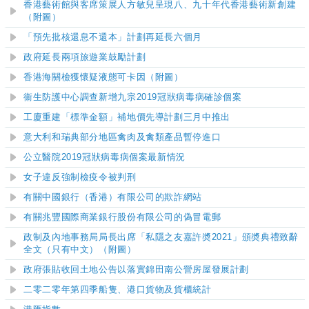
香港藝術館與客席策展人方敏兒呈現八、九十年代香港藝
術新
創建
（附圖）
「預先批核還息不還本」計劃再延長六個月
政府延長兩項旅遊業鼓勵計劃
香港海關檢獲懷疑液態可卡因（附圖）
衞生防護中心調查新增九宗2019冠狀病毒病確診個案
工廈重建「標準金額」補地價先導計劃三月中推出
意大利和瑞典部分地區禽肉及禽類產品暫停進口
公立醫院
2019
冠狀病毒病個案最新情況
女子違反強制檢疫令被判刑
有關中國銀行（香港）有限公司的欺詐網站
有關兆豐國際商業銀行股份有限公司的偽冒電郵
政制及內地事務局局長出席「私隱之友嘉許奬2021」頒奬典禮致辭
全文（只有中文）（附圖）
政府張貼收回土地公告以落實錦田南公營房屋發展計劃
二零二零年第四季船隻、港口貨物及貨櫃統計