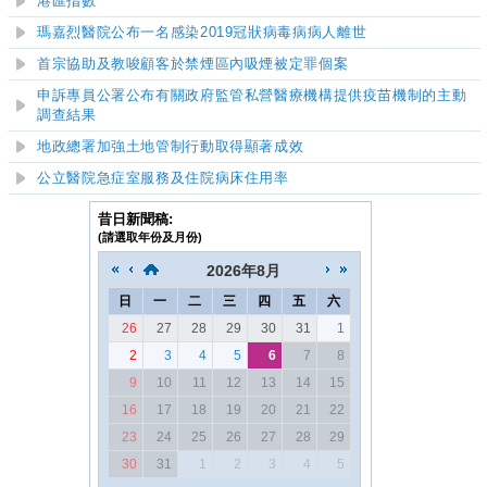
港匯指數
瑪嘉烈
醫院
公布一名感染2019
冠狀病毒病病人離世
首宗協助及教唆顧客於禁煙區內吸煙被定罪個案
申訴專員公署公布有關政府監管私營醫療機構提供疫苗機制的主動
調查結果
地政總署加強土地管制行動取得顯著成效
公立醫院急症室服務及住院病床住用
率
昔日新聞稿:
(請選取年份及月份)
2026
年
8月
日
一
二
三
四
五
六
26
27
28
29
30
31
1
2
3
4
5
6
7
8
9
10
11
12
13
14
15
16
17
18
19
20
21
22
23
24
25
26
27
28
29
30
31
1
2
3
4
5