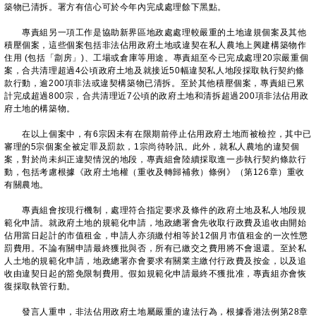
築物已清拆。署方有信心可於今年內完成處理餘下黑點。
專責組另一項工作是協助新界區地政處處理較嚴重的土地違規個案及其他
積壓個案，這些個案包括非法佔用政府土地或違契在私人農地上興建構築物作
住用 (包括「劏房」)、工場或倉庫等用途。專責組至今已完成處理20宗嚴重個
案，合共清理超過4公頃政府土地及就接近50幅違契私人地段採取執行契約條
款行動，逾200項非法或違契構築物已清拆。至於其他積壓個案，專責組已累
計完成超過800宗，合共清理近7公頃的政府土地和清拆超過200項非法佔用政
府土地的構築物。
在以上個案中，有6宗因未有在限期前停止佔用政府土地而被檢控，其中已
審理的5宗個案全被定罪及罰款，1宗尚待聆訊。此外，就私人農地的違契個
案，對於尚未糾正違契情況的地段，專責組會陸續採取進一步執行契約條款行
動，包括考慮根據《政府土地權（重收及轉歸補救）條例》（第126章）重收
有關農地。
專責組會按現行機制，處理符合指定要求及條件的政府土地及私人地段規
範化申請。就政府土地的規範化申請，地政總署會先收取行政費及追收由開始
佔用當日起計的市值租金，申請人亦須繳付相等於12個月市值租金的一次性懲
罰費用。不論有關申請最終獲批與否，所有已繳交之費用將不會退還。至於私
人土地的規範化申請，地政總署亦會要求有關業主繳付行政費及按金，以及追
收由違契日起的豁免限制費用。假如規範化申請最終不獲批准，專責組亦會恢
復採取執管行動。
發言人重申，非法佔用政府土地屬嚴重的違法行為，根據香港法例第28章