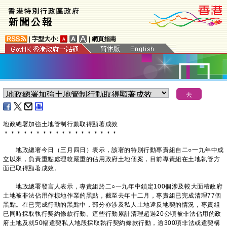
|
字型大小:
|
網頁指南
地政總署加強土地管制行動取得顯著成效
＊
＊
＊
＊
＊
＊
＊
＊
＊
＊
＊
＊
＊
＊
＊
＊
＊
＊
地政總署今日（三月四日）表示，該署的特別行動專責組自二○一九年中成
立以來，負責重點處理較嚴重的佔用政府土地個案，目前專責組在土地執管方
面已取得顯著成效。
地政總署發言人表示，專責組於二○一九年中鎖定100個涉及較大面積政府
土地被非法佔用作棕地作業的黑點，截至去年十二月，專責組已完成清理77個
黑點。在已完成行動的黑點中，部分亦涉及私人土地違反地契的情況，專責組
已同時採取執行契約條款行動。這些行動累計清理超過20公頃被非法佔用的政
府土地及就50幅違契私人地段採取執行契約條款行動，逾300項非法或違契構