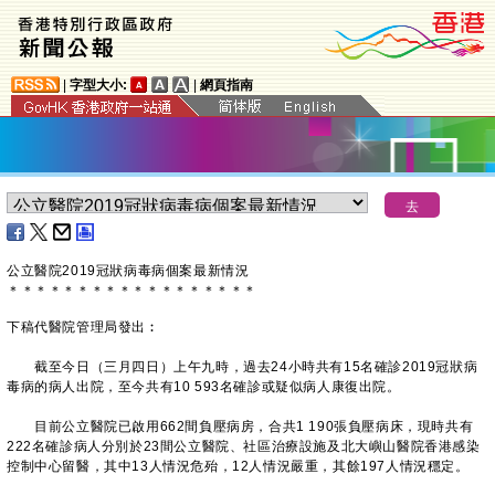
|
字型大小:
|
網頁指南
公立醫院
2019
冠狀病毒病個案最新情況
＊
＊
＊
＊
＊
＊
＊
＊
＊
＊
＊
＊
＊
＊
＊
＊
＊
＊
下稿代醫院管理局發出︰
截至今日（三月四日）上午九時，過去24小時共有15名確診2019冠狀病
毒病的病人出院，至今共有10 593名確診或疑似病人康復出院。
目前公立醫院已啟用662間負壓病房，合共1 190張負壓病床，現時共有
222名確診病人分別於23間公立醫院、社區治療設施及北大嶼山醫院香港感染
控制中心留醫，其中13人情況危殆，12人情況嚴重，其餘197人情況穩定。