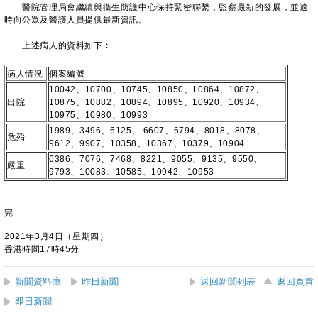
醫院管理局會繼續與衞生防護中心保持緊密聯繫，監察最新的發展，並適
時向公眾及醫護人員提供最新資訊。
上述病人的資料如下︰
病人情況
個案編號
10042、10700、10745、10850、10864、10872、
出院
10875、10882、10894、10895、10920、10934、
10975、10980、10993
1989、3496、6125、 6607、6794、8018、8078、
危殆
9612、9907、10358、10367、10379、10904
6386、7076、7468、8221、9055、9135、9550、
嚴重
9793、10083、10585、10942、10953
完
2021年3月4日（星期四）
香港時間17時45分
新聞資料庫
昨日新聞
返回新聞列表
返回頁首
即日新聞