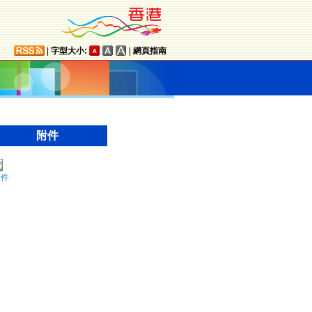
|
字型大小:
|
網頁指南
附件
附件