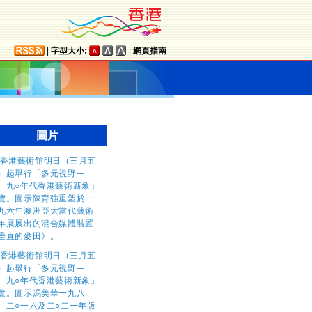
|
字型大小:
|
網頁指南
圖片