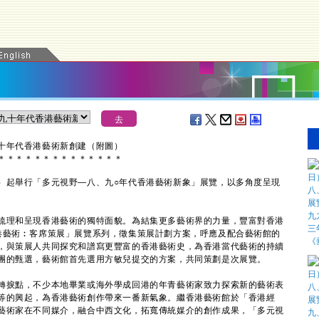
十年代香港藝
術新
創建（附圖）
＊
＊
＊
＊
＊
＊
＊
＊
＊
＊
＊
＊
＊
＊
起舉行「多元視野—八、九○年代香港藝術新象」展覽，以多角度呈現
理和呈現香港藝術的獨特面貌。為結集更多藝術界的力量，豐富對香港
港藝術︰客席策展」展覽系列，徵集策展計劃方案，呼應及配合藝術館的
，與策展人共同探究和譜寫更豐富的香港藝術史，為香港當代藝術的持續
團的甄選，藝術館首先選用方敏兒提交的方案，共同策劃是次展覽。
捩點，不少本地畢業或海外學成回港的年青藝術家致力探索新的藝術表
等的興起，為香港藝術創作帶來一番新氣象。繼香港藝術館於「香港經
藝術家在不同媒介，融合中西文化，拓寬傳統媒介的創作成果，「多元視