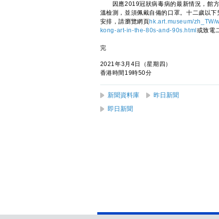
因應2019冠狀病毒病的最新情況，館方
溫檢測，並須佩戴自備的口罩。十二歲以下
安排，請瀏覽網頁
hk.art.museum/zh_TW/w
kong-art-in-the-80s-and-90s.html
或致電
完
2021年3月4日（星期四）
香港時間19時50分
新聞資料庫
昨日新聞
即日新聞