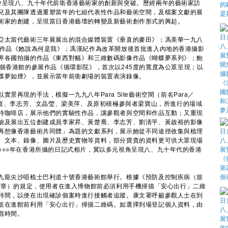
中呈現八、九十年代前衛香港藝術家的創新與突破。歷經兩年的藝術家訪
兒及其團隊透過重塑當年的七組代表性作品和藝術空間，及檔案文獻的展
術家的創建，呈現當日香港藝壇的轉變及新藝術創作形式的興起。
太當代藝術三年展展出的混合媒體裝置《垂直的麥田》；馮美華一九八
置作品《她說為何是我》；馮漢紀作為改革開放後首批進入內地的香港攝影
界各國拍攝的作品《東西對幅》和三維數碼影像作品《蝴蝶夢系列》；鮑
個香港館的參展作品《循環影院》，首次以245度的寬度為公眾呈現；以
蝶夢如煙》，並展示當年前衛劇場的裝置表演錄像。
現的手法，模擬一九九八年Para Site藝術空間（前名Para／
志恆、李志芳、文晶瑩、梁美萍、及原初積極參與者梁寶山，所進行的場域
時咖啡店，展示他們的實驗性作品，讓參觀者與空間和作品互動；又重現
貌及展出五位創建成員李家昇、黃楚喬、李志芳、劉清平、黃啟裕的影像
再想像香港藝術共同體」為題的文獻系列，展示她從不同途徑收集與梳理
、文本、錄像、圖片及歷史實物等資料，部分寶貴的資料更可供大眾現場
○○○年在香港所攝的日記式相片，冀以多元視角呈現八、九十年代的香港
龍尖沙咀梳士巴利道十號香港藝術館舉行。根據《預防及控制疾病（規
9F章）的規定，使用者在進入博物館前必須利用手機掃描「安心出行」二維
時間，以便在出現確診個案時進行接觸者追蹤。康文署呼籲參觀人士在到
並在進館前利用「安心出行」掃描二維碼。如選擇到場登記個人資料，由
觀時間。