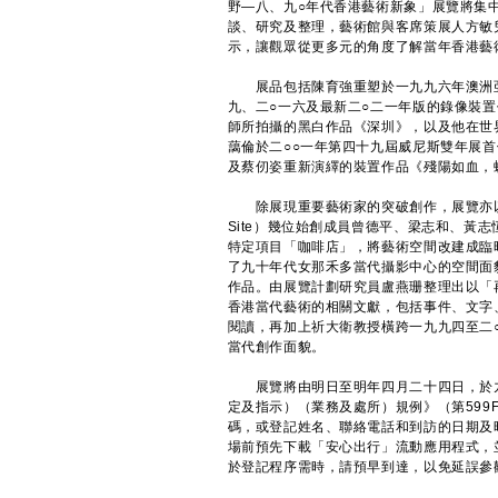
野—八、九○年代香港藝術新象」展覽將集
談、研究及整理，藝術館與客席策展人方敏
示，讓觀眾從更多元的角度了解當年香港藝
展品包括陳育強重塑於一九九六年澳洲亞
九、二○一六及最新二○二一年版的錄像裝
師所拍攝的黑白作品《深圳》，以及他在世
藹倫於二○○一年第四十九屆威尼斯雙年展首
及蔡仞姿重新演繹的裝置作品《殘陽如血，
除展現重要藝術家的突破創作，展覽亦以實景再
Site）幾位始創成員曾德平、梁志和、黃
特定項目「咖啡店」，將藝術空間改建成臨
了九十年代女那禾多當代攝影中心的空間面
作品。由展覽計劃研究員盧燕珊整理出以「
香港當代藝術的相關文獻，包括事件、文字
閱讀，再加上祈大衛教授橫跨一九九四至二
當代創作面貌。
展覽將由明日至明年四月二十四日，於九
定及指示）（業務及處所）規例》（第59
碼，或登記姓名、聯絡電話和到訪的日期及
場前預先下載「安心出行」流動應用程式，
於登記程序需時，請預早到達，以免延誤參