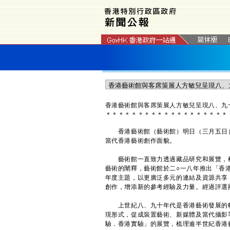
香港藝術館與客席策展人方敏兒呈現八、九
＊
＊
＊
＊
＊
＊
＊
＊
＊
＊
＊
＊
＊
＊
＊
＊
＊
＊
＊
香港藝術館（藝術館）明日（三月五日）
當代香港藝術創作面貌。
藝術館一直致力透過藏品研究和展覽，梳
藝術的闡釋，藝術館於二○一八年推出「香
年度主題，以更廣泛多元的連結及資源共享
創作，增添新的參考經驗及力量。經過評選
上世紀八、九十年代是香港藝術發展的轉
現形式，促成裝置藝術、新媒體及當代攝影
驗．香港實驗」的展覽，梳理逾半世紀香港