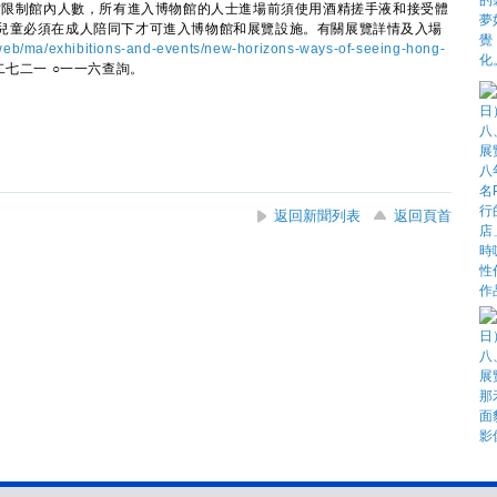
限制館內人數，所有進入博物館的人士進場前須使用酒精搓手液和接受體
兒童必須在成人陪同下才可進入博物館和展覽設施。有關展覽詳情及入場
eb/ma/exhibitions-and-events/new-horizons-ways-of-seeing-hong-
二七二一 ○一一六查詢。
返回新聞列表
返回頁首