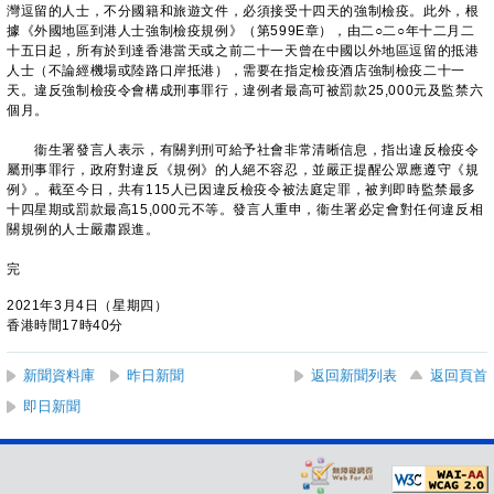
灣逗留的人士，不分國籍和旅遊文件，必須接受十四天的強制檢疫。此外，根
據《外國地區到港人士強制檢疫規例》（第599E章），由二○二○年十二月二
十五日起，所有於到達香港當天或之前二十一天曾在中國以外地區逗留的抵港
人士（不論經機場或陸路口岸抵港），需要在指定檢疫酒店強制檢疫二十一
天。違反強制檢疫令會構成刑事罪行，違例者最高可被罰款25,000元及監禁六
個月。
衞生署發言人表示，有關判刑可給予社會非常清晰信息，指出違反檢疫令
屬刑事罪行，政府對違反《規例》的人絕不容忍，並嚴正提醒公眾應遵守《規
例》。截至今日，共有115人已因違反檢疫令被法庭定罪，被判即時監禁最多
十四星期或罰款最高15,000元不等。發言人重申，衞生署必定會對任何違反相
關規例的人士嚴肅跟進。
完
2021年3月4日（星期四）
香港時間17時40分
新聞資料庫
昨日新聞
返回新聞列表
返回頁首
即日新聞