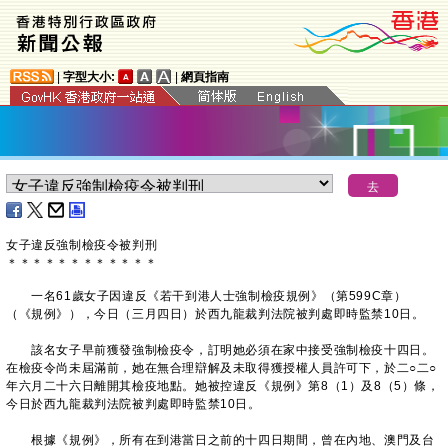
|
字型大小:
|
網頁指南
女子違反強制檢疫令被判刑
＊
＊
＊
＊
＊
＊
＊
＊
＊
＊
＊
＊
一名61歲女子因違反《若干到港人士強制檢疫規例》（第599C章）
（《規例》），今日（三月四日）於西九龍裁判法院被判處即時監禁10日。
​該名女子早前獲發強制檢疫令，訂明她必須在家中接受強制檢疫十四日。
在檢疫令尚未屆滿前，她在無合理辯解及未取得獲授權人員許可下，於二○二○
年六月二十六日離開其檢疫地點。她被控違反《規例》第8（1）及8（5）條，
今日於西九龍裁判法院被判處即時監禁10日。
根據《規例》，所有在到港當日之前的十四日期間，曾在內地、澳門及台