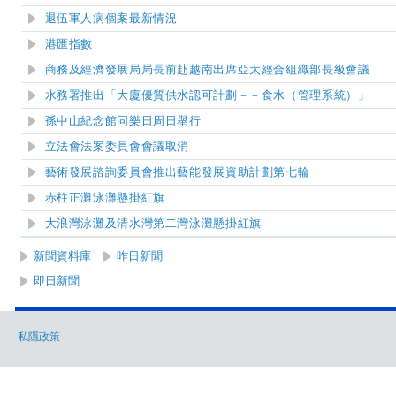
退伍軍人病個案最新情況
港匯指數
商務及經濟發展局局長前赴越南出席亞太經合組織部長級會議
水務署推出「大廈優質供水認可計劃－－食水（管理系統）」
孫中山紀念館同樂日周日舉行
立法會法案委員會
會議取消
藝術發展諮詢委員會推出藝能發展資助計劃第七輪
赤柱正灘泳灘
懸掛紅旗
大浪灣泳灘及清水灣第二灣泳灘
懸掛紅旗
新聞資料庫
昨日新聞
即日新聞
私隱政策