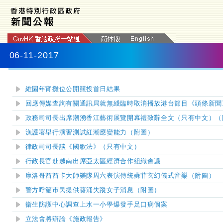
06-11-2017
維園年宵攤位公開競投首日結果
回應傳媒查詢有關通訊局就無綫臨時取消播放港台節目《頭條新聞
政務司司長出席潮湧香江藝術展覽開幕禮致辭全文（只有中文）（
漁護署舉行演習測試紅潮應變能力（附圖）
律政司司長談《國歌法》（只有中文）
行政長官赴越南出席亞太區經濟合作組織會議
摩洛哥酋酋卡大師樂隊周六表演傳統蘇菲玄幻儀式音樂（附圖）
警方呼籲市民提供葵涌失蹤女子消息（附圖）
衞生防護中心調查上水一小學爆發手足口病個案
立法會將辯論《施政報告》