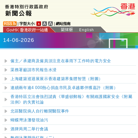
|
字型大小:
|
網站指南
14-06-2026
僱主／承建商及僱員須注意在暴雨下工作時的電力安全
渠務署籲請市民報告水浸
上海建築巡迴展展示香港建築界集體智慧（附圖）
連續兩年逾4 000熱心捐血市民及卓越夥伴獲嘉許（附圖）
香港特區立法會強烈譴責《華盛頓郵報》有關維護國家安全《附屬
法例》的失實社論
北區醫院病人自行離開醫院事件
蝴蝶灣泳灘發現油污
酒牌局周二舉行會議