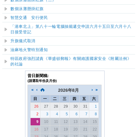
數個泳灘懸掛紅旗（二）
數個泳灘懸掛紅旗
​智慧交通 安行便民
「港車北上」第八十一輪電腦抽籤遞交申請六月十五日至六月十八
日接受登記
升旗儀式取消
油麻地火警特別通知
特區政府強烈譴責《華盛頓郵報》有關維護國家安全《附屬法例》
的社論
昔日新聞稿:
(請選取年份及月份)
2026
年
8月
日
一
二
三
四
五
六
26
27
28
29
30
31
1
2
3
4
5
6
7
8
9
10
11
12
13
14
15
16
17
18
19
20
21
22