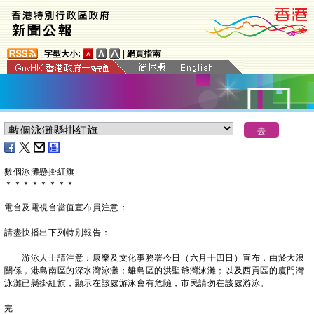
|
字型大小:
|
網頁指南
數個泳灘懸掛紅旗
＊
＊
＊
＊
＊
＊
＊
＊
電台及電視台當值宣布員注意：
請盡快播出下列特別報告：
游泳人士請注意：康樂及文化事務署今日（六月十四日）宣布，由於大浪
關係，港島南區的深水灣泳灘；離島區的洪聖爺灣泳灘；以及西貢區的廈門灣
泳灘已懸掛紅旗，顯示在該處游泳會有危險，市民請勿在該處游泳。
完