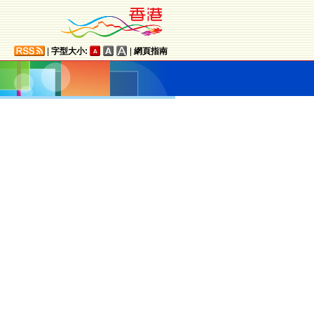
|
字型大小:
|
網頁指南