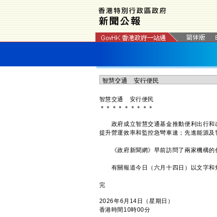
​智慧交通 安行便民
＊
＊
＊
＊
＊
＊
＊
＊
＊
政府成立智慧交通基金推動便利出行和改
提升營運效率和監控急彎車速；先進能源及
《政府新聞網》早前訪問了兩家機構的代
有關報道今日（六月十四日）以文字和
完
2026年6月14日（星期日）
香港時間10時00分