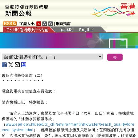
|
字型大小:
|
網頁指南
數個泳灘懸掛紅旗（二）
＊
＊
＊
＊
＊
＊
＊
＊
＊
＊
＊
電台及電視台當值宣布員注意：
請盡快播出以下特別報告：
游泳人士請注意：康樂及文化事務署今日（六月十四日）宣布，根據環境
保護署的「泳灘水質預報系統」
（
www.epd.gov.hk/epd/tc_chi/environmentinhk/water/beach_quality/fore
cast_system.html
），離島區的銀礦灣泳灘及貝澳泳灘；荃灣區的汀九灣泳灘
的「泳灘水質預測指數」為4，表示水質因天雨關係而可能短期波動，預測屬於